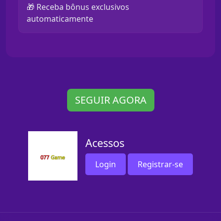
🎁 Receba bônus exclusivos
automaticamente
SEGUIR AGORA
Acessos
Login
Registrar-se