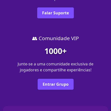
Falar Suporte
👥 Comunidade VIP
1000+
Junte-se a uma comunidade exclusiva de
jogadores e compartilhe experiências!
Entrar Grupo