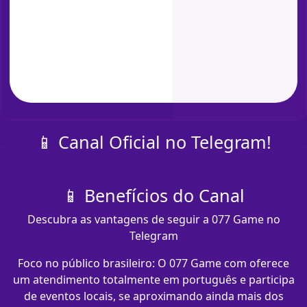
📱 Canal Oficial no Telegram!
📱 Benefícios do Canal
Descubra as vantagens de seguir a 077 Game no
Telegram
Foco no público brasileiro: O 077 Game com​ oferece
um atendimento totalmente em português e participa
de eventos locais, se aproximando ainda mais dos