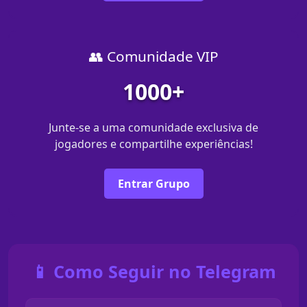
👥 Comunidade VIP
1000+
Junte-se a uma comunidade exclusiva de
jogadores e compartilhe experiências!
Entrar Grupo
📱 Como Seguir no Telegram