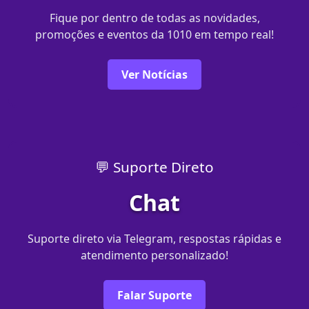
Fique por dentro de todas as novidades,
promoções e eventos da 1010 em tempo real!
Ver Notícias
💬 Suporte Direto
Chat
Suporte direto via Telegram, respostas rápidas e
atendimento personalizado!
Falar Suporte