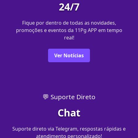
24/7
Fique por dentro de todas as novidades,
promoções e eventos da 11Pg APP em tempo
real!
Ver Notícias
💬 Suporte Direto
Chat
Suporte direto via Telegram, respostas rápidas e
atendimento personalizado!