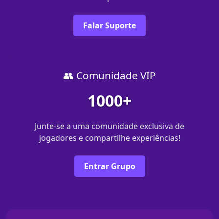
Falar Suporte
👥 Comunidade VIP
1000+
Junte-se a uma comunidade exclusiva de
jogadores e compartilhe experiências!
Entrar Grupo