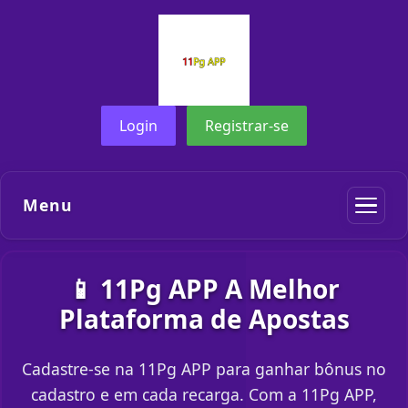
Login
Registrar-se
Menu
📱 11Pg APP A Melhor
Plataforma de Apostas
Cadastre-se na 11Pg APP para ganhar bônus no
cadastro e em cada recarga. Com a 11Pg APP,