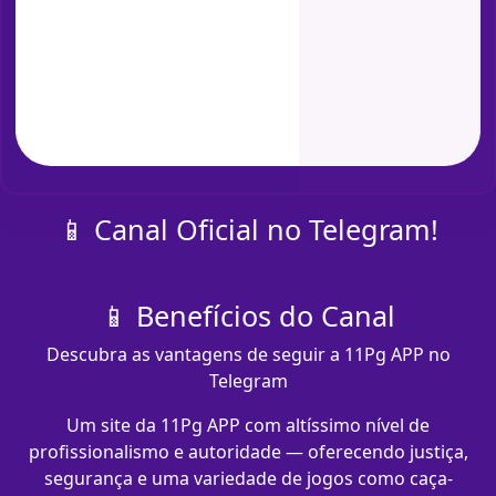
📱 Canal Oficial no Telegram!
📱 Benefícios do Canal
Descubra as vantagens de seguir a 11Pg APP no
Telegram
Um site da 11Pg APP com altíssimo nível de
profissionalismo e autoridade — oferecendo justiça,
segurança e uma variedade de jogos como caça-