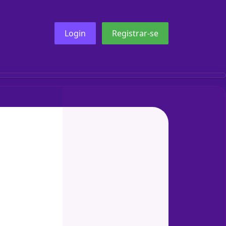
Login
Registrar-se