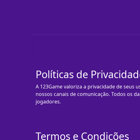
Políticas de Privacida
A 123Game valoriza a privacidade de seus 
nossos canais de comunicação. Todos os dad
jogadores.
Termos e Condições