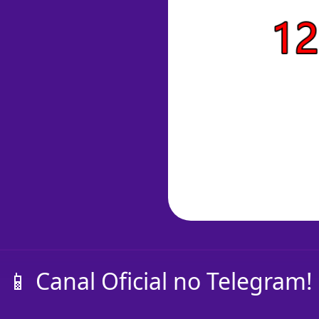
📱 Canal Oficial no Telegram!