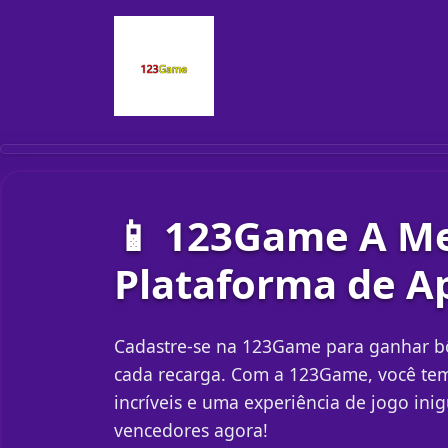
📱 123Game A M
Plataforma de A
Cadastre-se na 123Game para ganhar b
cada recarga. Com a 123Game, você te
incríveis e uma experiência de jogo inig
vencedores agora!