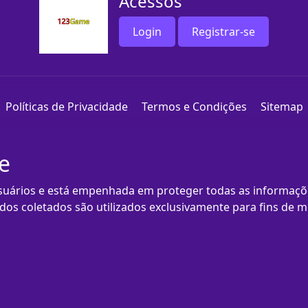
Acessos
Login
Registrar-se
Políticas de Privacidade
Termos e Condições
Sitemap
de
usuários e está empenhada em proteger todas as informaçõ
os coletados são utilizados exclusivamente para fins de m