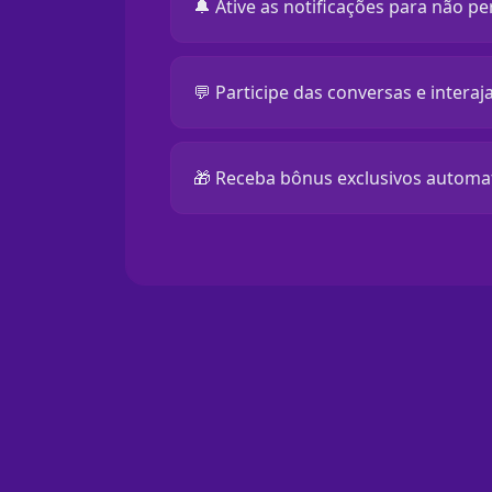
🔔 Ative as notificações para não p
💬 Participe das conversas e interaj
🎁 Receba bônus exclusivos autom