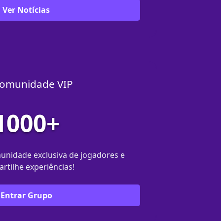
Ver Notícias
Comunidade VIP
1000+
unidade exclusiva de jogadores e
rtilhe experiências!
Entrar Grupo