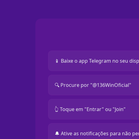
📱 Baixe o app Telegram no seu disp
🔍 Procure por "@136WinOficial"
👆 Toque em "Entrar" ou "Join"
🔔 Ative as notificações para não p