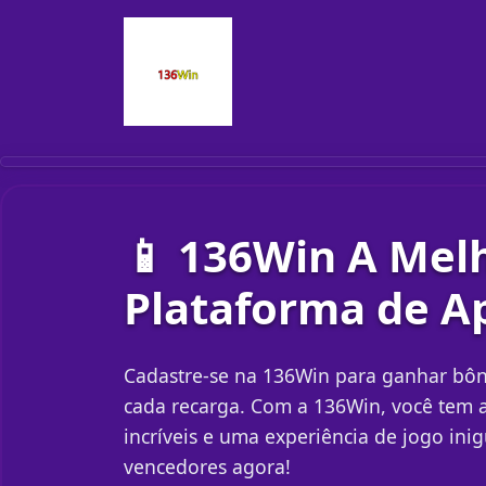
📱 136Win A Mel
Plataforma de A
Cadastre-se na 136Win para ganhar bôn
cada recarga. Com a 136Win, você tem 
incríveis e uma experiência de jogo inig
vencedores agora!