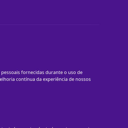
 pessoais fornecidas durante o uso de
elhoria contínua da experiência de nossos