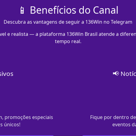
📱 Benefícios do Canal
Descubra as vantagens de seguir a 136Win no Telegram
el e realista — a plataforma 136Win Brasil atende a difere
tempo real.
sivos
📢 Notí
m, promoções especiais
Fique por dentro d
s únicos!
eventos d