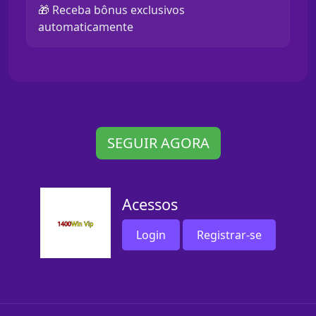
🎁 Receba bônus exclusivos
automaticamente
SEGUIR AGORA
Acessos
Login
Registrar-se