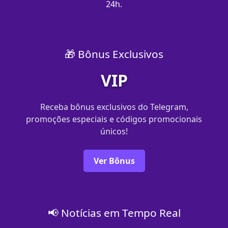
24h.
🎁 Bônus Exclusivos
VIP
Receba bônus exclusivos do Telegram,
promoções especiais e códigos promocionais
únicos!
Ver Bônus
📢 Notícias em Tempo Real