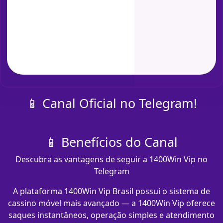
📱 Canal Oficial no Telegram!
📱 Benefícios do Canal
Descubra as vantagens de seguir a 1400Win Vip no
Telegram
A plataforma 1400Win Vip Brasil possui o sistema de
cassino móvel mais avançado — a 1400Win Vip oferece
saques instantâneos, operação simples e atendimento