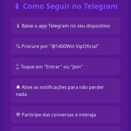
📱 Como Seguir no Telegram
📱 Baixe o app Telegram no seu dispositivo
🔍 Procure por "@1400Win VipOficial"
👆 Toque em "Entrar" ou "Join"
🔔 Ative as notificações para não perder
nada
💬 Participe das conversas e interaja