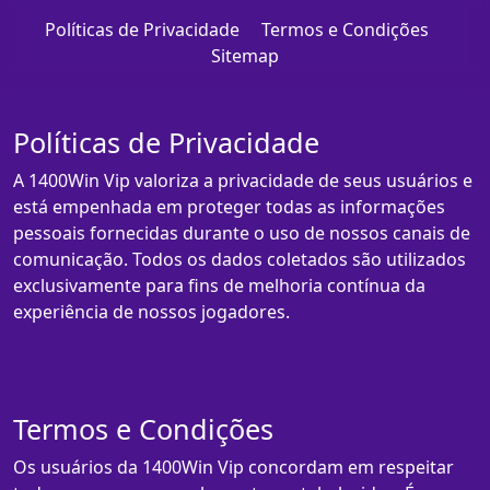
Políticas de Privacidade
Termos e Condições
Sitemap
Políticas de Privacidade
A 1400Win Vip valoriza a privacidade de seus usuários e
está empenhada em proteger todas as informações
pessoais fornecidas durante o uso de nossos canais de
comunicação. Todos os dados coletados são utilizados
exclusivamente para fins de melhoria contínua da
experiência de nossos jogadores.
Termos e Condições
Os usuários da 1400Win Vip concordam em respeitar