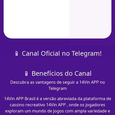
📱 Canal Oficial no Telegram!
📱 Benefícios do Canal
Descubra as vantagens de seguir a 14Vin APP no
Telegram
14Vin APP Brasil é a versão abreviada da plataforma de
cassino recreativo 14Vin APP , onde os jogadores
exploram um mundo de jogos com ampla variedade e