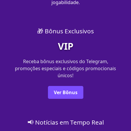
jogabilidade.
🎁 Bônus Exclusivos
VIP
Receba bônus exclusivos do Telegram,
promoções especiais e códigos promocionais
únicos!
Ver Bônus
📢 Notícias em Tempo Real