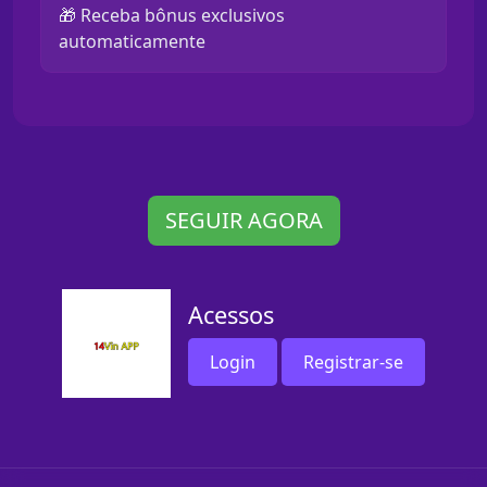
🎁 Receba bônus exclusivos
automaticamente
SEGUIR AGORA
Acessos
Login
Registrar-se