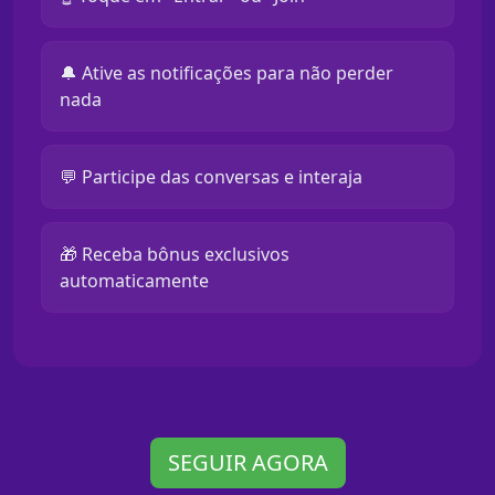
🔔 Ative as notificações para não perder
nada
💬 Participe das conversas e interaja
🎁 Receba bônus exclusivos
automaticamente
SEGUIR AGORA