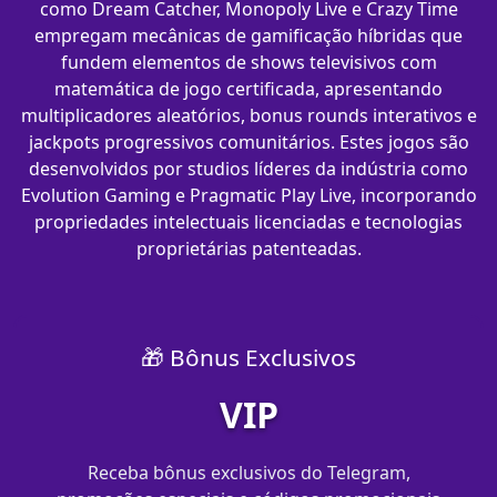
como Dream Catcher, Monopoly Live e Crazy Time
empregam mecânicas de gamificação híbridas que
fundem elementos de shows televisivos com
matemática de jogo certificada, apresentando
multiplicadores aleatórios, bonus rounds interativos e
jackpots progressivos comunitários. Estes jogos são
desenvolvidos por studios líderes da indústria como
Evolution Gaming e Pragmatic Play Live, incorporando
propriedades intelectuais licenciadas e tecnologias
proprietárias patenteadas.
🎁 Bônus Exclusivos
VIP
Receba bônus exclusivos do Telegram,