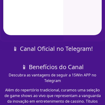
📱 Canal Oficial no Telegram!
📱 Benefícios do Canal
Descubra as vantagens de seguir a 15Win APP no
Telegram
Além do repertório tradicional, curamos uma seleção
de game shows ao vivo que representam a vanguarda
da inovação em entretenimento de cassino. Títulos