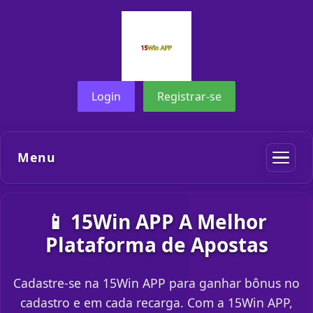
Login
Registrar-se
Menu
📱 15Win APP A Melhor
Plataforma de Apostas
Cadastre-se na 15Win APP para ganhar bônus no
cadastro e em cada recarga. Com a 15Win APP,