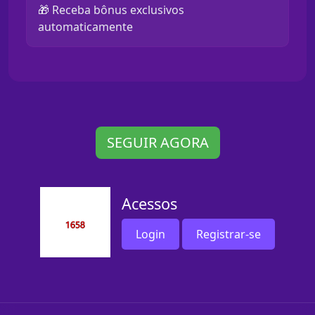
🎁 Receba bônus exclusivos
automaticamente
SEGUIR AGORA
Acessos
Login
Registrar-se