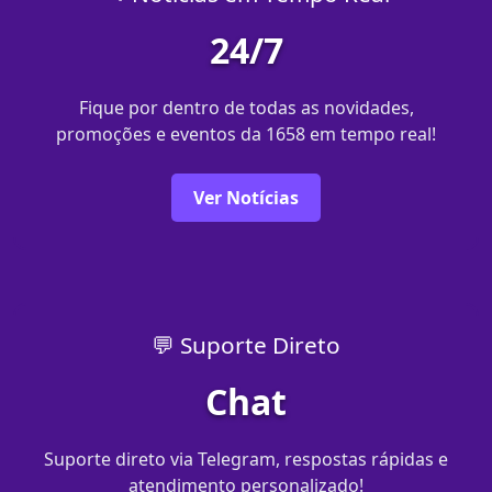
24/7
Fique por dentro de todas as novidades,
promoções e eventos da 1658 em tempo real!
Ver Notícias
💬 Suporte Direto
Chat
Suporte direto via Telegram, respostas rápidas e
atendimento personalizado!