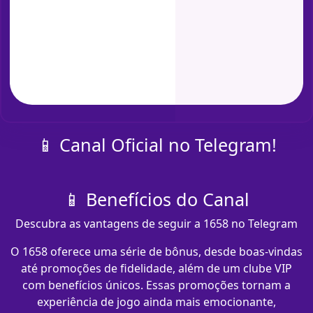
📱 Canal Oficial no Telegram!
📱 Benefícios do Canal
Descubra as vantagens de seguir a 1658 no Telegram
O 1658 oferece uma série de bônus, desde boas-vindas
até promoções de fidelidade, além de um clube VIP
com benefícios únicos. Essas promoções tornam a
experiência de jogo ainda mais emocionante,