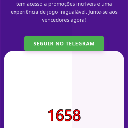
tem acesso a promoções incríveis e uma
experiência de jogo inigualável. Junte-se aos
vencedores agora!
SEGUIR NO TELEGRAM