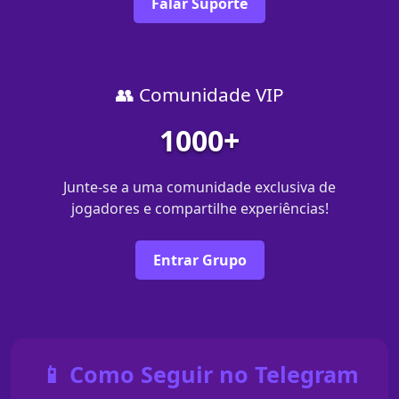
Falar Suporte
👥 Comunidade VIP
1000+
Junte-se a uma comunidade exclusiva de
jogadores e compartilhe experiências!
Entrar Grupo
📱 Como Seguir no Telegram