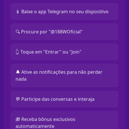
📱 Baixe o app Telegram no seu dispositivo
🔍 Procure por "@188WOficial"
👆 Toque em "Entrar" ou "Join"
🔔 Ative as notificações para não perder
nada
💬 Participe das conversas e interaja
🎁 Receba bônus exclusivos
automaticamente