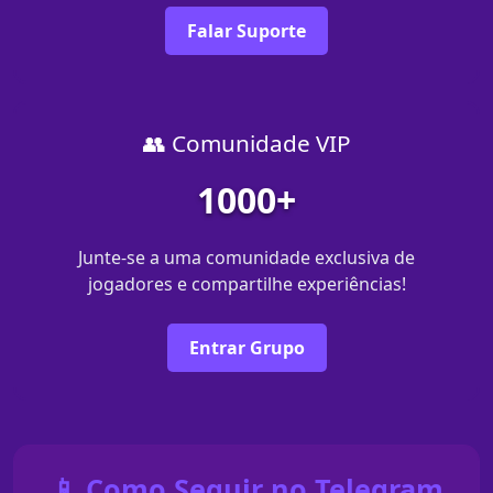
Falar Suporte
👥 Comunidade VIP
1000+
Junte-se a uma comunidade exclusiva de
jogadores e compartilhe experiências!
Entrar Grupo
📱 Como Seguir no Telegram