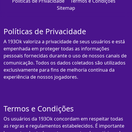
Políticas de Privacidade
Termos e Condições
Sitemap
Políticas de Privacidade
A 193Ok valoriza a privacidade de seus usuários e está
empenhada em proteger todas as informações
pessoais fornecidas durante o uso de nossos canais de
comunicação. Todos os dados coletados são utilizados
exclusivamente para fins de melhoria contínua da
experiência de nossos jogadores.
Termos e Condições
Os usuários da 193Ok concordam em respeitar todas
as regras e regulamentos estabelecidos. É importante