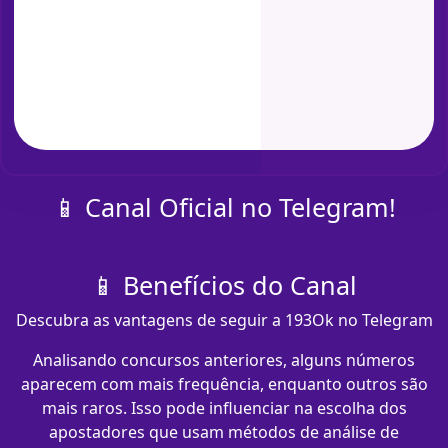
📱 Canal Oficial no Telegram!
📱 Benefícios do Canal
Descubra as vantagens de seguir a 193Ok no Telegram
Analisando concursos anteriores, alguns números
aparecem com mais frequência, enquanto outros são
mais raros. Isso pode influenciar na escolha dos
apostadores que usam métodos de análise de