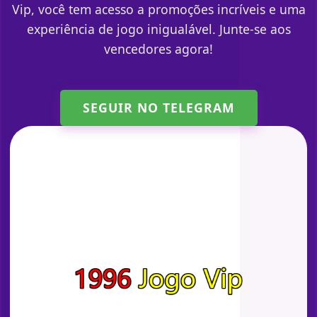
Vip, você tem acesso a promoções incríveis e uma
experiência de jogo inigualável. Junte-se aos
vencedores agora!
SEGUIR NO TELEGRAM