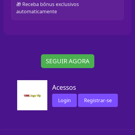
🎁 Receba bônus exclusivos
automaticamente
SEGUIR AGORA
Acessos
Login
Registrar-se