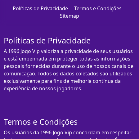
Políticas de Privacidade
Termos e Condições
Sitemap
Políticas de Privacidade
A 1996 Jogo Vip valoriza a privacidade de seus usuários
e está empenhada em proteger todas as informações
pessoais fornecidas durante o uso de nossos canais de
comunicação. Todos os dados coletados são utilizados
exclusivamente para fins de melhoria contínua da
experiência de nossos jogadores.
Termos e Condições
Os usuários da 1996 Jogo Vip concordam em respeitar