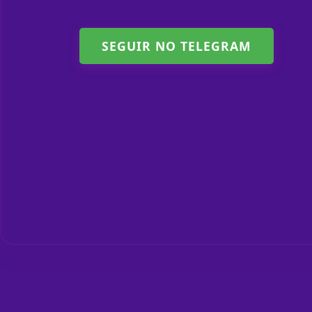
SEGUIR NO TELEGRAM