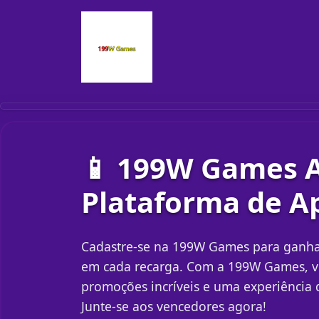
📱 199W Games 
Plataforma de A
Cadastre-se na 199W Games para ganha
em cada recarga. Com a 199W Games, v
promoções incríveis e uma experiência d
Junte-se aos vencedores agora!