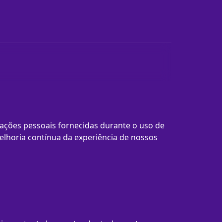
ações pessoais fornecidas durante o uso de
elhoria contínua da experiência de nossos