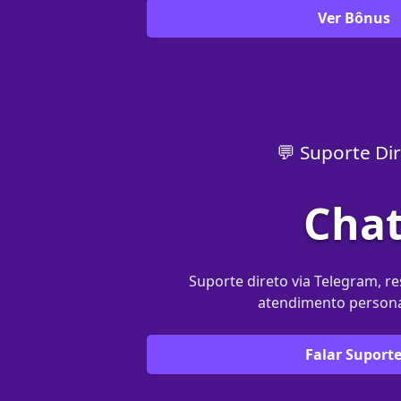
Ver Bônus
💬 Suporte Di
Cha
Suporte direto via Telegram, r
atendimento persona
Falar Suport