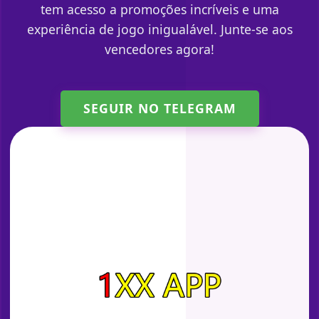
tem acesso a promoções incríveis e uma
experiência de jogo inigualável. Junte-se aos
vencedores agora!
SEGUIR NO TELEGRAM