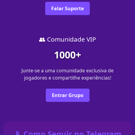
Falar Suporte
👥 Comunidade VIP
1000+
Junte-se a uma comunidade exclusiva de
jogadores e compartilhe experiências!
Entrar Grupo
📱 Como Seguir no Telegram