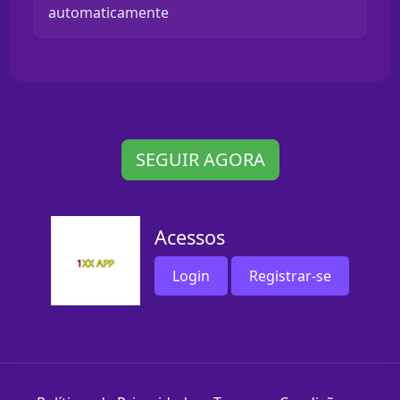
automaticamente
SEGUIR AGORA
Acessos
Login
Registrar-se