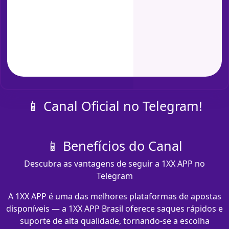
📱 Canal Oficial no Telegram!
📱 Benefícios do Canal
Descubra as vantagens de seguir a 1XX APP no
Telegram
A 1XX APP é uma das melhores plataformas de apostas
disponíveis — a 1XX APP Brasil oferece saques rápidos e
suporte de alta qualidade, tornando-se a escolha