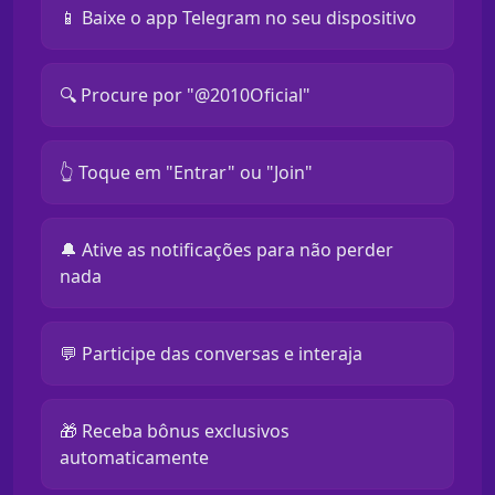
📱 Baixe o app Telegram no seu dispositivo
🔍 Procure por "@2010Oficial"
👆 Toque em "Entrar" ou "Join"
🔔 Ative as notificações para não perder
nada
💬 Participe das conversas e interaja
🎁 Receba bônus exclusivos
automaticamente