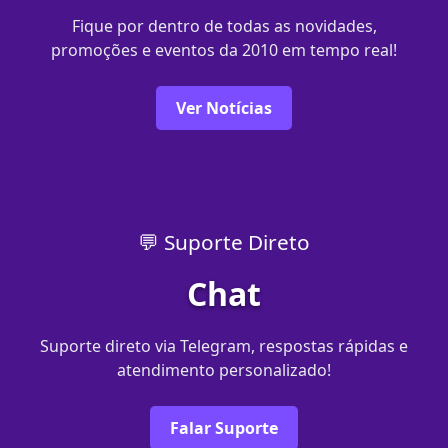
Fique por dentro de todas as novidades,
promoções e eventos da 2010 em tempo real!
Ver Notícias
💬 Suporte Direto
Chat
Suporte direto via Telegram, respostas rápidas e
atendimento personalizado!
Falar Suporte