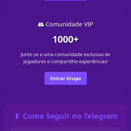
👥 Comunidade VIP
1000+
Junte-se a uma comunidade exclusiva de
jogadores e compartilhe experiências!
Entrar Grupo
📱 Como Seguir no Telegram