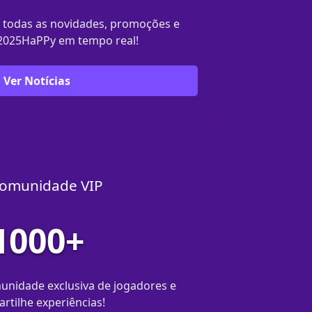
e todas as novidades, promoções e
2025HaPPy em tempo real!
Ver Notícias
Comunidade VIP
1000+
unidade exclusiva de jogadores e
rtilhe experiências!