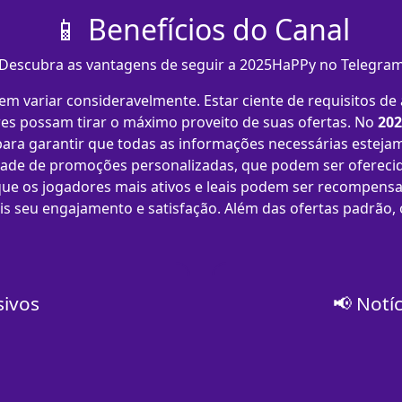
📱 Benefícios do Canal
Descubra as vantagens de seguir a 2025HaPPy no Telegra
m variar consideravelmente. Estar ciente de requisitos de 
es possam tirar o máximo proveito de suas ofertas. No
20
ara garantir que todas as informações necessárias estejam 
idade de promoções personalizadas, que podem ser oferecid
a que os jogadores mais ativos e leais podem ser recompe
s seu engajamento e satisfação. Além das ofertas padrão, 
sivos
📢 Notí