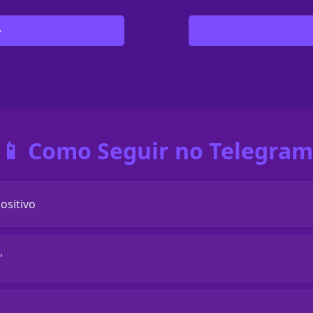
e
📱 Como Seguir no Telegram
ositivo
"