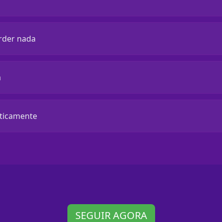
erder nada
a
aticamente
SEGUIR AGORA