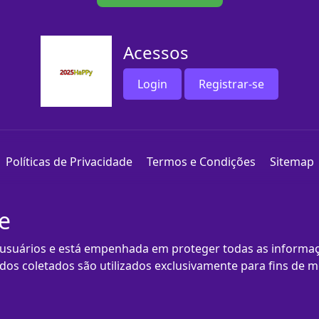
Acessos
Login
Registrar-se
Políticas de Privacidade
Termos e Condições
Sitemap
de
s usuários e está empenhada em proteger todas as informaç
os coletados são utilizados exclusivamente para fins de m