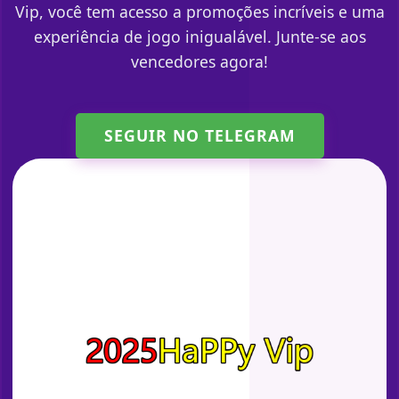
Vip, você tem acesso a promoções incríveis e uma
experiência de jogo inigualável. Junte-se aos
vencedores agora!
SEGUIR NO TELEGRAM