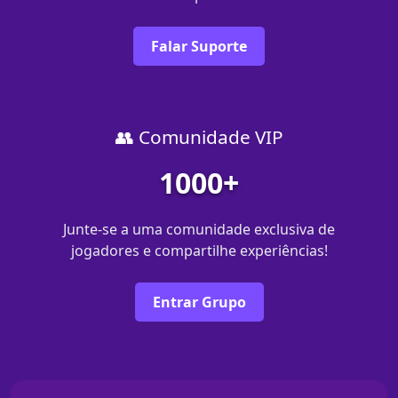
Falar Suporte
👥 Comunidade VIP
1000+
Junte-se a uma comunidade exclusiva de
jogadores e compartilhe experiências!
Entrar Grupo