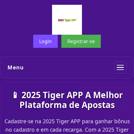
Login
Registrar-se
Menu
📱 2025 Tiger APP A Melhor
Plataforma de Apostas
Cadastre-se na 2025 Tiger APP para ganhar bônus
no cadastro e em cada recarga. Com a 2025 Tiger