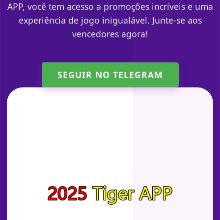
APP, você tem acesso a promoções incríveis e uma
experiência de jogo inigualável. Junte-se aos
vencedores agora!
SEGUIR NO TELEGRAM