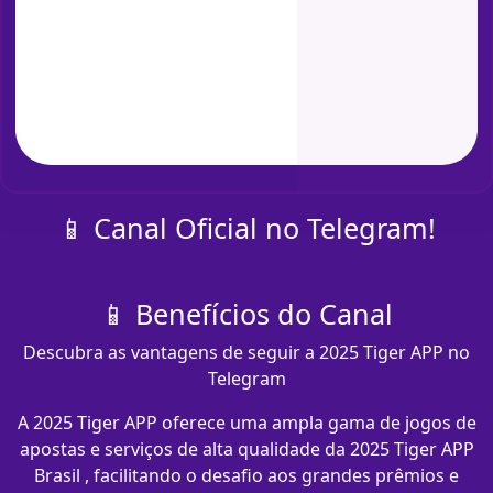
📱 Canal Oficial no Telegram!
📱 Benefícios do Canal
Descubra as vantagens de seguir a 2025 Tiger APP no
Telegram
A 2025 Tiger APP oferece uma ampla gama de jogos de
apostas e serviços de alta qualidade da 2025 Tiger APP
Brasil , facilitando o desafio aos grandes prêmios e