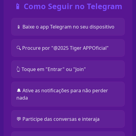
📱 Como Seguir no Telegram
📱 Baixe o app Telegram no seu dispositivo
🔍 Procure por "@2025 Tiger APPOficial"
👆 Toque em "Entrar" ou "Join"
🔔 Ative as notificações para não perder
nada
💬 Participe das conversas e interaja