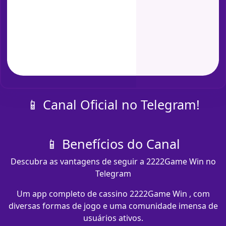
📱 Canal Oficial no Telegram!
📱 Benefícios do Canal
Descubra as vantagens de seguir a 2222Game Win no
Telegram
Um app completo de cassino 2222Game Win , com
diversas formas de jogo e uma comunidade imensa de
usuários ativos.