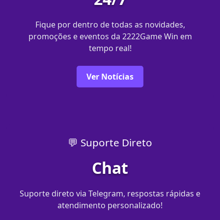
Fique por dentro de todas as novidades,
promoções e eventos da 2222Game Win em
tempo real!
Ver Notícias
💬 Suporte Direto
Chat
Suporte direto via Telegram, respostas rápidas e
atendimento personalizado!