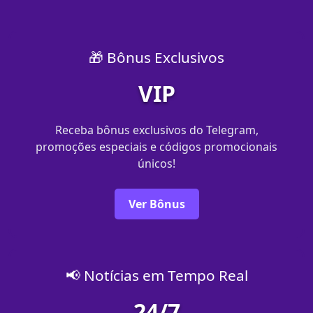
🎁 Bônus Exclusivos
VIP
Receba bônus exclusivos do Telegram,
promoções especiais e códigos promocionais
únicos!
Ver Bônus
📢 Notícias em Tempo Real
24/7