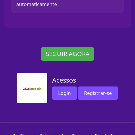
automaticamente
SEGUIR AGORA
Acessos
Login
Registrar-se