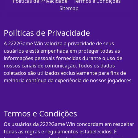
Políticas de Privacidade
Termos e Condições
Sitemap
Políticas de Privacidade
A 2222Game Win valoriza a privacidade de seus
usuários e está empenhada em proteger todas as
informações pessoais fornecidas durante o uso de
nossos canais de comunicação. Todos os dados
coletados são utilizados exclusivamente para fins de
melhoria contínua da experiência de nossos jogadores.
Termos e Condições
Os usuários da 2222Game Win concordam em respeitar
todas as regras e regulamentos estabelecidos. É