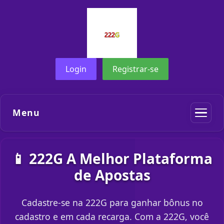
Login
Registrar-se
Menu
📱 222G A Melhor Plataforma
de Apostas
Cadastre-se na 222G para ganhar bônus no
cadastro e em cada recarga. Com a 222G, você