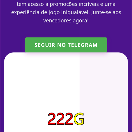
tem acesso a promoções incríveis e uma
experiência de jogo inigualável. Junte-se aos
vencedores agora!
SEGUIR NO TELEGRAM