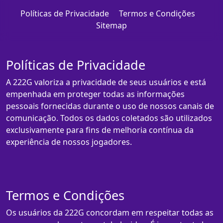
Políticas de Privacidade
Termos e Condições
Sitemap
Políticas de Privacidade
A 222G valoriza a privacidade de seus usuários e está
empenhada em proteger todas as informações
pessoais fornecidas durante o uso de nossos canais de
comunicação. Todos os dados coletados são utilizados
exclusivamente para fins de melhoria contínua da
experiência de nossos jogadores.
Termos e Condições
Os usuários da 222G concordam em respeitar todas as