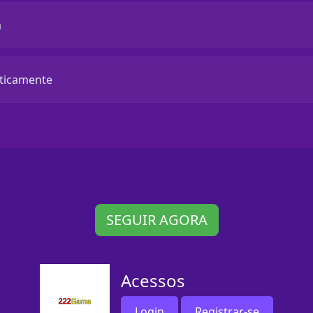
a
aticamente
SEGUIR AGORA
Acessos
Login
Registrar-se