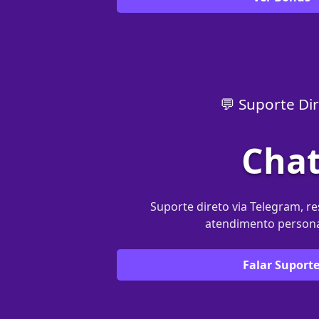
💬 Suporte Di
Cha
Suporte direto via Telegram, r
atendimento persona
Falar Suport