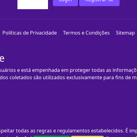
Políticas de Privacidade
Termos e Condições
Sitemap
de
usuários e está empenhada em proteger todas as informaçõ
os coletados são utilizados exclusivamente para fins de m
itar todas as regras e regulamentos estabelecidos. É imp