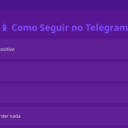
📱 Como Seguir no Telegram
ositivo
erder nada