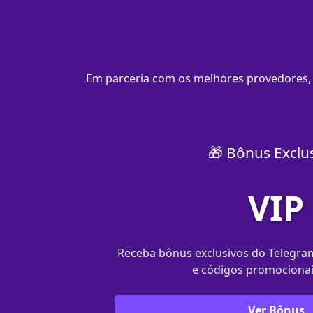
Em parceria com os melhores provedores, a
🎁 Bônus Exclu
VIP
Receba bônus exclusivos do Telegra
e códigos promocionai
Ver Bônus