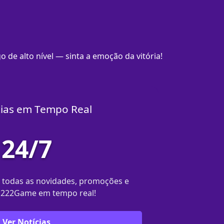
de alto nível — sinta a emoção da vitória!
cias em Tempo Real
24/7
e todas as novidades, promoções e
 222Game em tempo real!
Ver Notícias