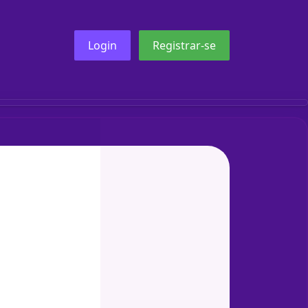
Login
Registrar-se