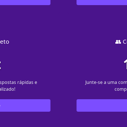
reto
👥 
t
espostas rápidas e
Junte-se a uma com
lizado!
compa
e