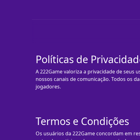
Políticas de Privacida
A 222Game valoriza a privacidade de seus 
nossos canais de comunicação. Todos os dad
jogadores.
Termos e Condições
Os usuários da 222Game concordam em respe