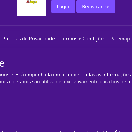
Login
Registrar-se
Políticas de Privacidade
Termos e Condições
Sitemap
de
uários e está empenhada em proteger todas as informações
os coletados são utilizados exclusivamente para fins de m