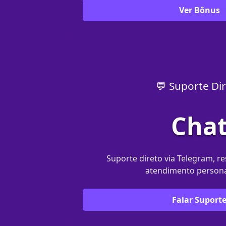
Ver Bônus
💬 Suporte Di
Cha
Suporte direto via Telegram, r
atendimento persona
Falar Suport