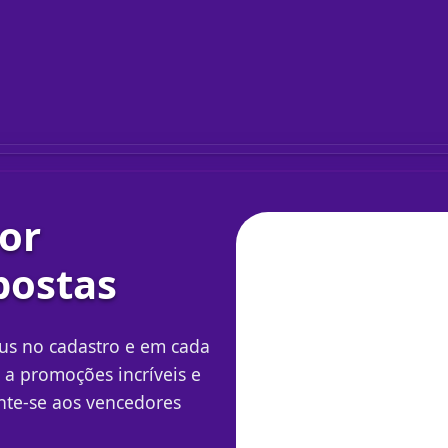
or
postas
us no cadastro e em cada
 a promoções incríveis e
unte-se aos vencedores