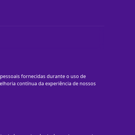
 pessoais fornecidas durante o uso de
elhoria contínua da experiência de nossos