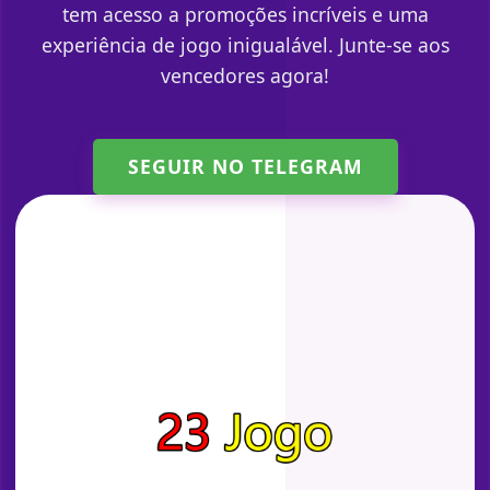
tem acesso a promoções incríveis e uma
experiência de jogo inigualável. Junte-se aos
vencedores agora!
SEGUIR NO TELEGRAM