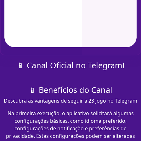
📱 Canal Oficial no Telegram!
📱 Benefícios do Canal
Descubra as vantagens de seguir a 23 Jogo no Telegram
Na primeira execução, o aplicativo solicitará algumas
configurações básicas, como idioma preferido,
configurações de notificação e preferências de
privacidade. Estas configurações podem ser alteradas