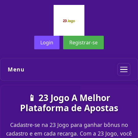
Login
Registrar-se
Menu
📱 23 Jogo A Melhor
Plataforma de Apostas
Cadastre-se na 23 Jogo para ganhar bônus no
cadastro e em cada recarga. Com a 23 Jogo, você