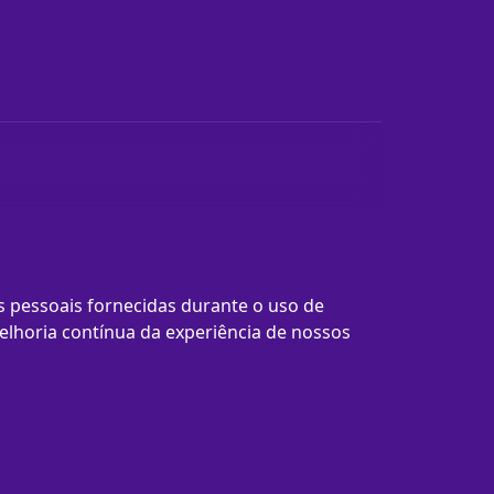
s pessoais fornecidas durante o uso de
elhoria contínua da experiência de nossos