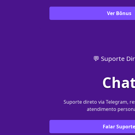
Ver Bônus
💬 Suporte Di
Cha
Suporte direto via Telegram, r
atendimento persona
Falar Suport