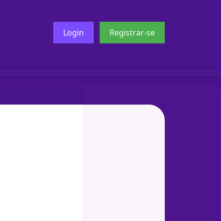
Login
Registrar-se