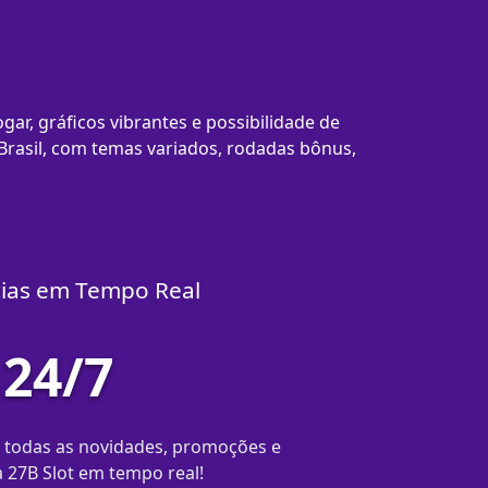
ar, gráficos vibrantes e possibilidade de
Brasil, com temas variados, rodadas bônus,
cias em Tempo Real
24/7
e todas as novidades, promoções e
 27B Slot em tempo real!