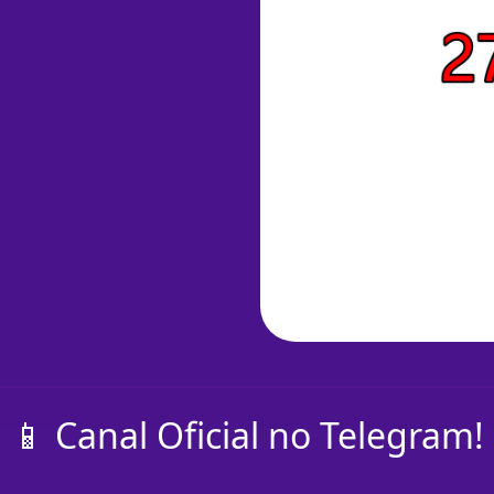
📱 Canal Oficial no Telegram!