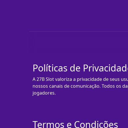
Políticas de Privacida
A 27B Slot valoriza a privacidade de seus 
nossos canais de comunicação. Todos os dad
jogadores.
Termos e Condições