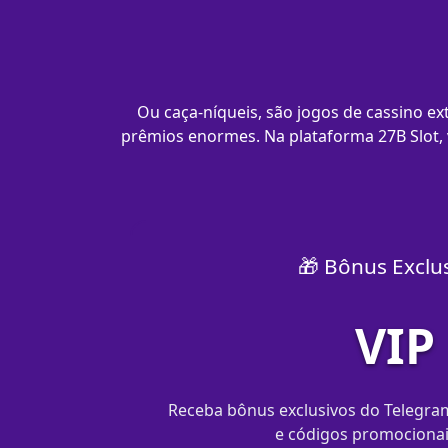
Ou caça-níqueis, são jogos de cassino ex
prêmios enormes. Na plataforma 27B Slot, 
🎁 Bônus Exclu
VIP
Receba bônus exclusivos do Telegra
e códigos promocionai