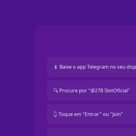
📱 Baixe o app Telegram no seu disp
🔍 Procure por "@27B SlotOficial"
👆 Toque em "Entrar" ou "Join"