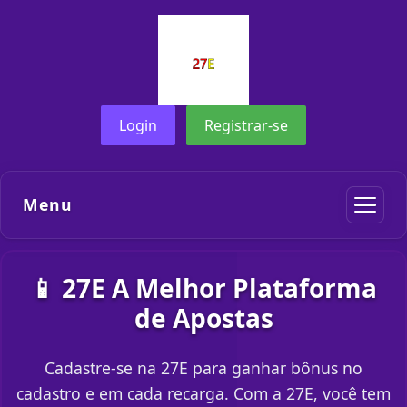
Login
Registrar-se
Menu
📱 27E A Melhor Plataforma
de Apostas
Cadastre-se na 27E para ganhar bônus no
cadastro e em cada recarga. Com a 27E, você tem