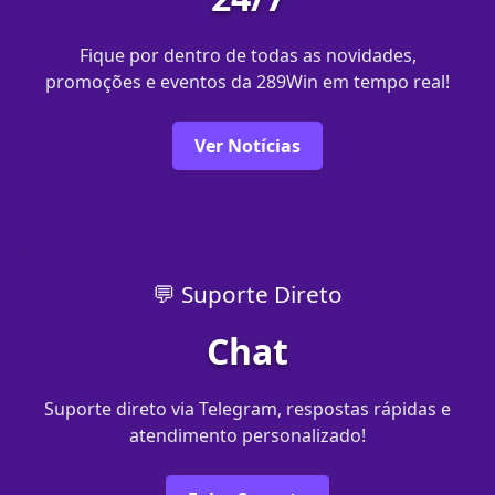
Fique por dentro de todas as novidades,
promoções e eventos da 289Win em tempo real!
Ver Notícias
💬 Suporte Direto
Chat
Suporte direto via Telegram, respostas rápidas e
atendimento personalizado!