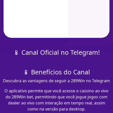
📱 Canal Oficial no Telegram!
📱 Benefícios do Canal
Descubra as vantagens de seguir a 289Win no Telegram
O aplicativo permite que você acesse o cassino ao vivo
do 289Win bet, permitindo que você jogue jogos com
dealer ao vivo com interação em tempo real, assim
como na versão para desktop.