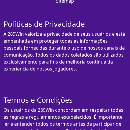
Sitemap
Políticas de Privacidade
A 289Win valoriza a privacidade de seus usuários e está
empenhada em proteger todas as informações
pessoais fornecidas durante o uso de nossos canais de
comunicação. Todos os dados coletados são utilizados
exclusivamente para fins de melhoria contínua da
experiência de nossos jogadores.
Termos e Condições
Os usuários da 289Win concordam em respeitar todas
as regras e regulamentos estabelecidos. É importante
ler e entender todos os termos antes de participar de