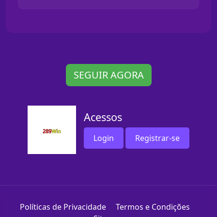
SEGUIR AGORA
Acessos
Login
Registrar-se
Políticas de Privacidade
Termos e Condições