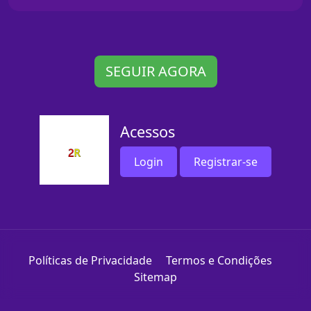
SEGUIR AGORA
Acessos
Login
Registrar-se
Políticas de Privacidade
Termos e Condições
Sitemap