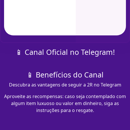
📱 Canal Oficial no Telegram!
📱 Benefícios do Canal
Descubra as vantagens de seguir a 2R no Telegram
Aproveite as recompensas: caso seja contemplado com
algum item luxuoso ou valor em dinheiro, siga as
instruções para o resgate.