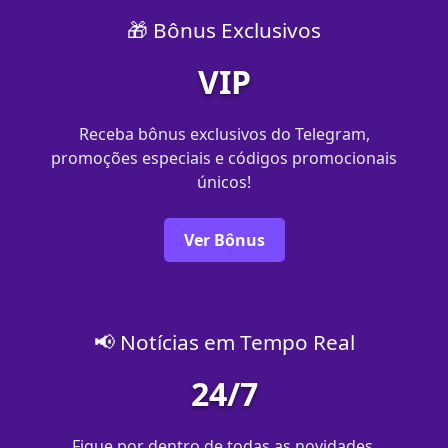
🎁 Bônus Exclusivos
VIP
Receba bônus exclusivos do Telegram,
promoções especiais e códigos promocionais
únicos!
Ver Bônus
📢 Notícias em Tempo Real
24/7
Fique por dentro de todas as novidades,