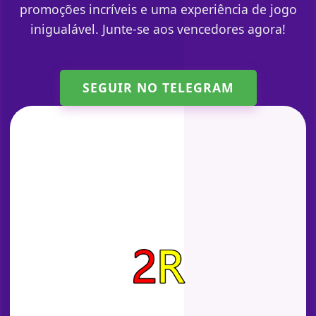
promoções incríveis e uma experiência de jogo
inigualável. Junte-se aos vencedores agora!
SEGUIR NO TELEGRAM