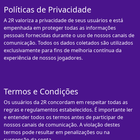
Políticas de Privacidade
A 2R valoriza a privacidade de seus usuários e está
empenhada em proteger todas as informações
pessoais fornecidas durante o uso de nossos canais de
comunicação. Todos os dados coletados são utilizados
exclusivamente para fins de melhoria contínua da
experiência de nossos jogadores.
Termos e Condições
Os usuários da 2R concordam em respeitar todas as
regras e regulamentos estabelecidos. É importante ler
e entender todos os termos antes de participar de
nossos canais de comunicação. A violação destes
termos pode resultar em penalizações ou na
suspensão da conta.