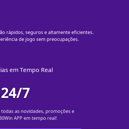
m
 rápidos, seguros e altamente eficientes.
periência de jogo sem preocupações.
cias em Tempo Real
24/7
e todas as novidades, promoções e
30Win APP em tempo real!