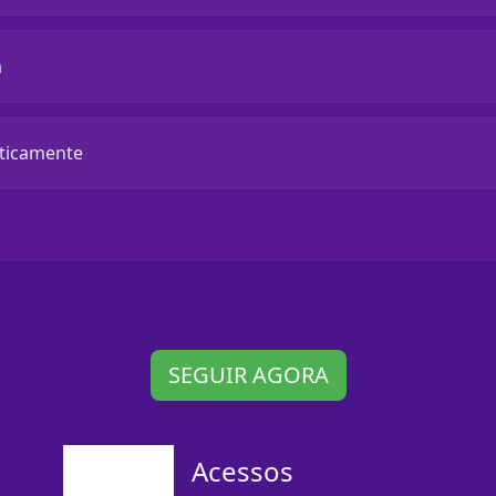
a
aticamente
SEGUIR AGORA
Acessos