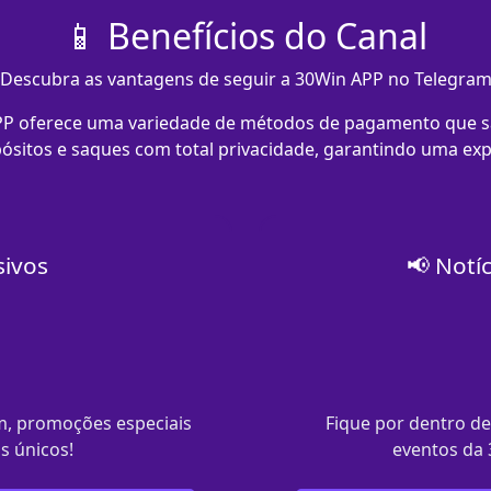
📱 Benefícios do Canal
Descubra as vantagens de seguir a 30Win APP no Telegra
PP oferece uma variedade de métodos de pagamento que são
sitos e saques com total privacidade, garantindo uma ex
sivos
📢 Notí
m, promoções especiais
Fique por dentro d
s únicos!
eventos da 