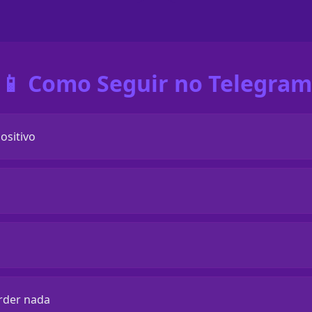
📱 Como Seguir no Telegram
ositivo
erder nada