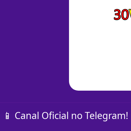
📱 Canal Oficial no Telegram!