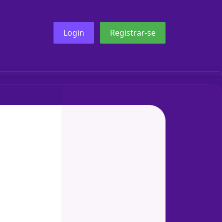
Login
Registrar-se