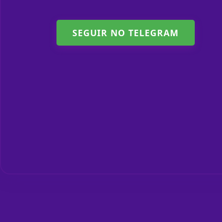
SEGUIR NO TELEGRAM