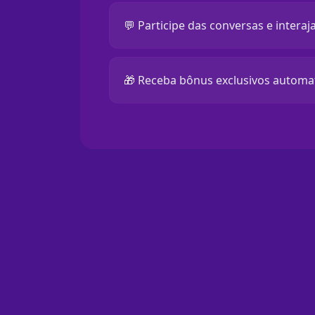
💬 Participe das conversas e interaj
🎁 Receba bônus exclusivos autom