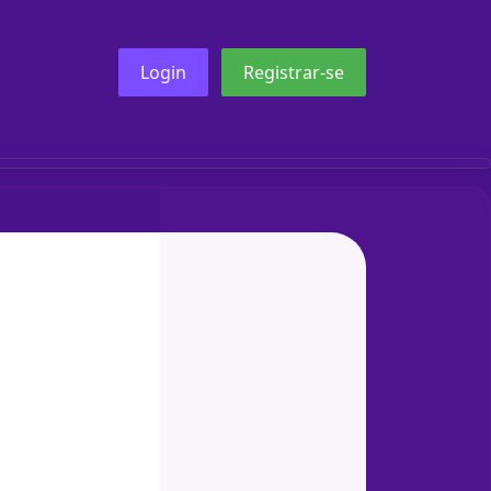
Login
Registrar-se