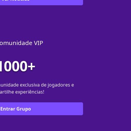
Comunidade VIP
1000+
unidade exclusiva de jogadores e
rtilhe experiências!
Entrar Grupo