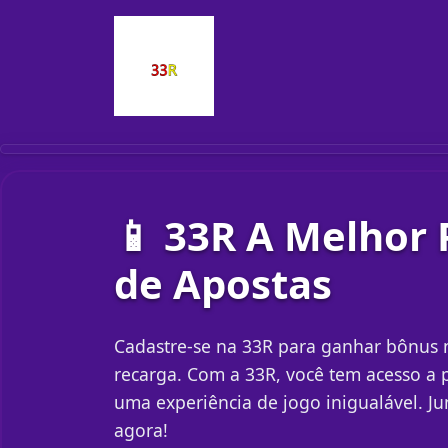
📱 33R A Melhor
de Apostas
Cadastre-se na 33R para ganhar bônus 
recarga. Com a 33R, você tem acesso a 
uma experiência de jogo inigualável. J
agora!