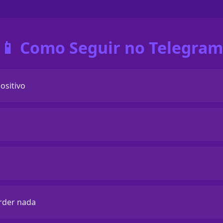
📱 Como Seguir no Telegram
ositivo
erder nada