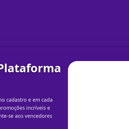
 Plataforma
no cadastro e em cada
promoções incríveis e
unte-se aos vencedores