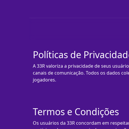
Políticas de Privacida
A 33R valoriza a privacidade de seus usuár
canais de comunicação. Todos os dados cole
jogadores.
Termos e Condições
Os usuários da 33R concordam em respeitar 