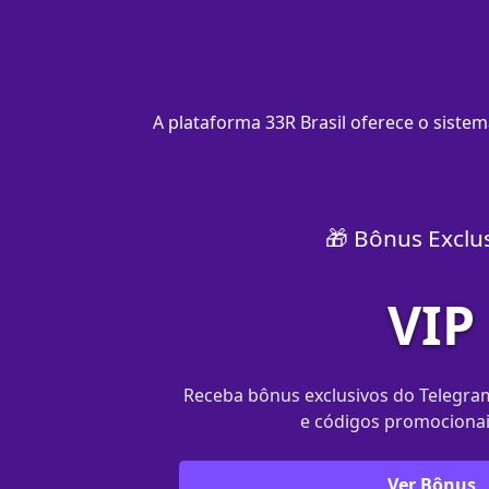
A plataforma 33R Brasil oferece o sistem
🎁 Bônus Exclu
VIP
Receba bônus exclusivos do Telegra
e códigos promocionai
Ver Bônus