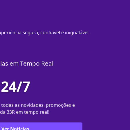
eriência segura, confiável e inigualável.
cias em Tempo Real
24/7
e todas as novidades, promoções e
 da 33R em tempo real!
Ver Notícias