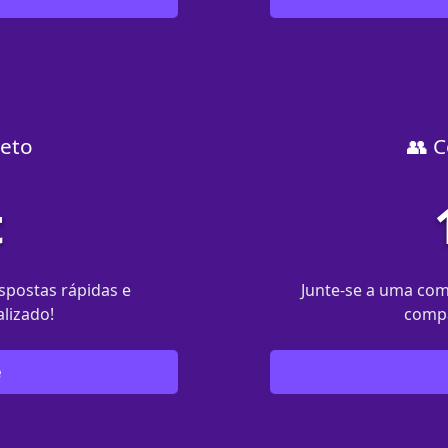
reto
👥 
t
espostas rápidas e
Junte-se a uma com
lizado!
compa
e