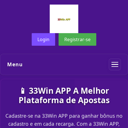
Login
Registrar-se
Menu
📱 33Win APP A Melhor
Plataforma de Apostas
Cadastre-se na 33Win APP para ganhar bônus no
cadastro e em cada recarga. Com a 33Win APP,