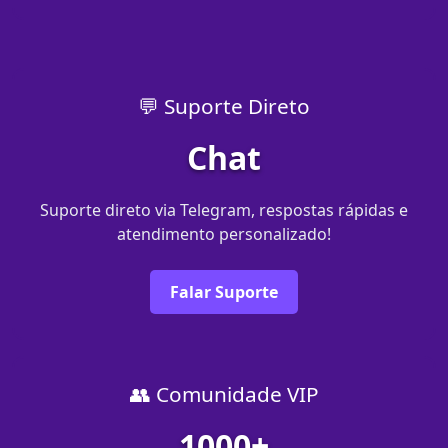
💬 Suporte Direto
Chat
Suporte direto via Telegram, respostas rápidas e
atendimento personalizado!
Falar Suporte
👥 Comunidade VIP
1000+