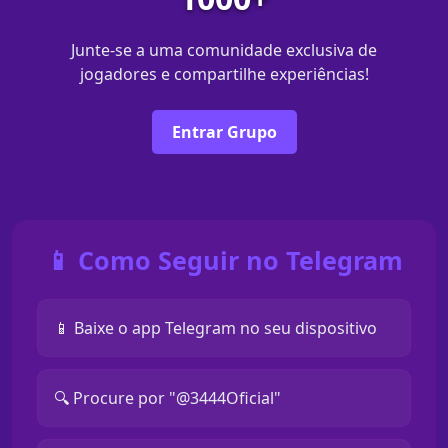
Junte-se a uma comunidade exclusiva de
jogadores e compartilhe experiências!
Entrar Grupo
📱 Como Seguir no Telegram
📱 Baixe o app Telegram no seu dispositivo
🔍 Procure por "@3444Oficial"