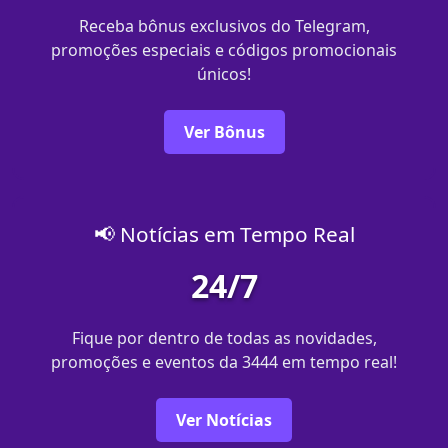
Receba bônus exclusivos do Telegram,
promoções especiais e códigos promocionais
únicos!
Ver Bônus
📢 Notícias em Tempo Real
24/7
Fique por dentro de todas as novidades,
promoções e eventos da 3444 em tempo real!
Ver Notícias