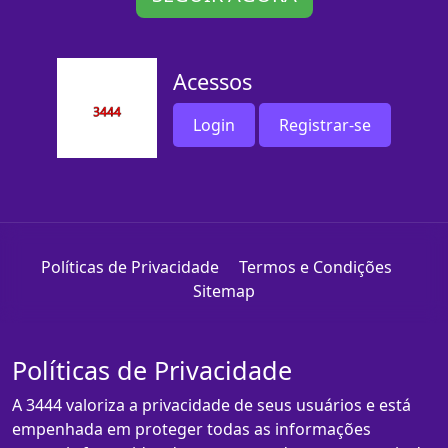
Acessos
Login
Registrar-se
Políticas de Privacidade
Termos e Condições
Sitemap
Políticas de Privacidade
A 3444 valoriza a privacidade de seus usuários e está
empenhada em proteger todas as informações