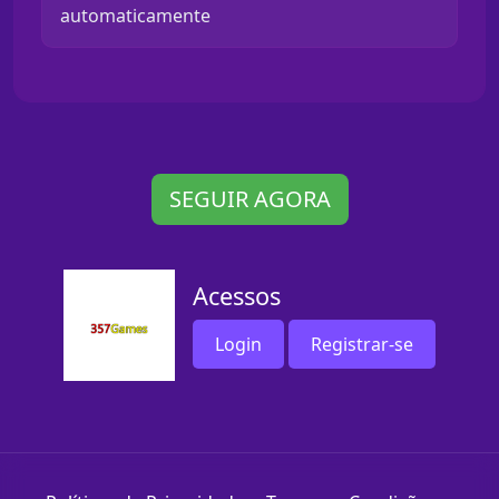
automaticamente
SEGUIR AGORA
Acessos
Login
Registrar-se