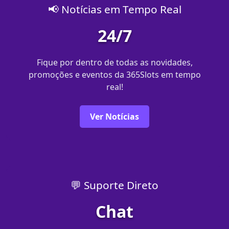
📢 Notícias em Tempo Real
24/7
Fique por dentro de todas as novidades,
promoções e eventos da 365Slots em tempo
real!
Ver Notícias
💬 Suporte Direto
Chat