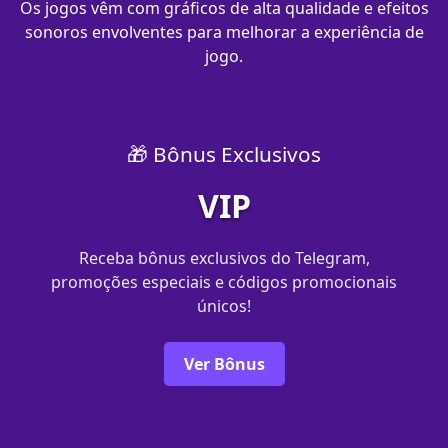
Os jogos vêm com gráficos de alta qualidade e efeitos
sonoros envolventes para melhorar a experiência de
jogo.
🎁 Bônus Exclusivos
VIP
Receba bônus exclusivos do Telegram,
promoções especiais e códigos promocionais
únicos!
Ver Bônus