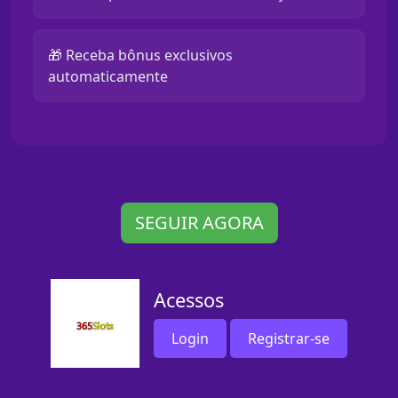
🎁 Receba bônus exclusivos
automaticamente
SEGUIR AGORA
Acessos
Login
Registrar-se