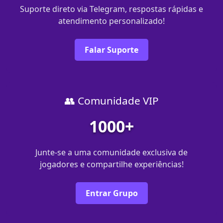
Suporte direto via Telegram, respostas rápidas e
atendimento personalizado!
Falar Suporte
👥 Comunidade VIP
1000+
Junte-se a uma comunidade exclusiva de
jogadores e compartilhe experiências!
Entrar Grupo