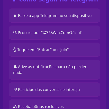
📱 Baixe o app Telegram no seu dispositivo
🔍 Procure por "@365Win.ComOficial"
👆 Toque em "Entrar" ou "Join"
🔔 Ative as notificações para não perder
nada
💬 Participe das conversas e interaja
🎁 Receba bônus exclusivos