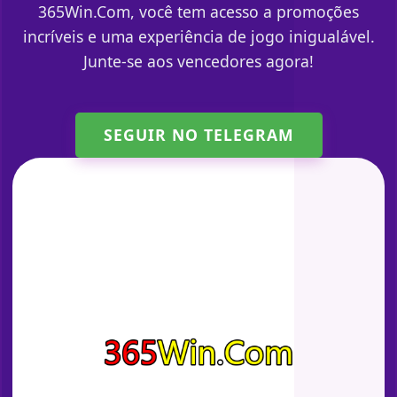
365Win.Com, você tem acesso a promoções
incríveis e uma experiência de jogo inigualável.
Junte-se aos vencedores agora!
SEGUIR NO TELEGRAM