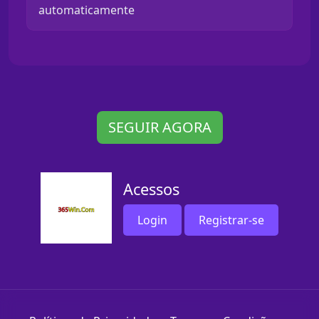
automaticamente
SEGUIR AGORA
Acessos
Login
Registrar-se