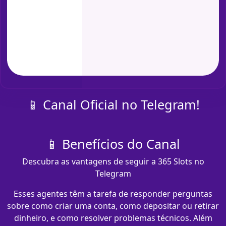
📱 Canal Oficial no Telegram!
📱 Benefícios do Canal
Descubra as vantagens de seguir a 365 Slots no
Telegram
Esses agentes têm a tarefa de responder perguntas
sobre como criar uma conta, como depositar ou retirar
dinheiro, e como resolver problemas técnicos. Além