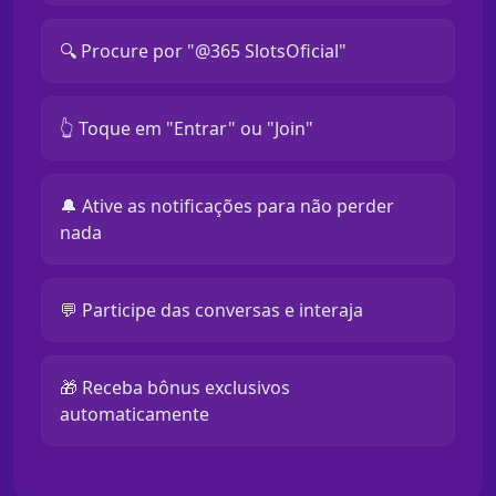
🔍 Procure por "@365 SlotsOficial"
👆 Toque em "Entrar" ou "Join"
🔔 Ative as notificações para não perder
nada
💬 Participe das conversas e interaja
🎁 Receba bônus exclusivos
automaticamente