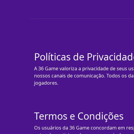
Políticas de Privacida
A 36 Game valoriza a privacidade de seus 
nossos canais de comunicação. Todos os dad
jogadores.
Termos e Condições
Os usuários da 36 Game concordam em respe