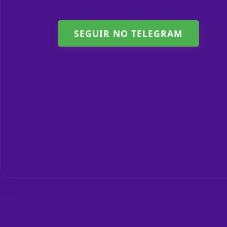
SEGUIR NO TELEGRAM