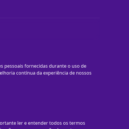
s pessoais fornecidas durante o uso de
elhoria contínua da experiência de nossos
ortante ler e entender todos os termos