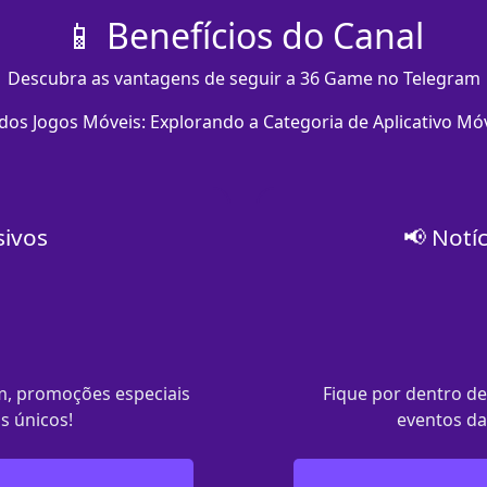
📱 Benefícios do Canal
Descubra as vantagens de seguir a 36 Game no Telegram
dos Jogos Móveis: Explorando a Categoria de Aplicativo M
sivos
📢 Notí
m, promoções especiais
Fique por dentro d
s únicos!
eventos da