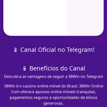
📱 Canal Oficial no Telegram!
📱 Benefícios do Canal
Descubra as vantagens de seguir a 38Win no Telegram
38Win é o cassino online móvel do Brasil. 38Win Online
Com oferece apostas online móveis tranquilas,
pagamentos seguros e oportunidades de bônus
generosas.