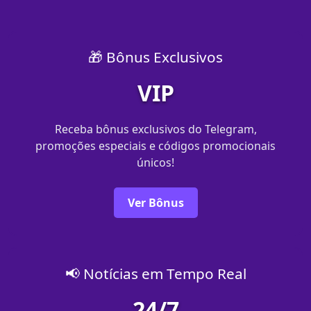
🎁 Bônus Exclusivos
VIP
Receba bônus exclusivos do Telegram,
promoções especiais e códigos promocionais
únicos!
Ver Bônus
📢 Notícias em Tempo Real
24/7