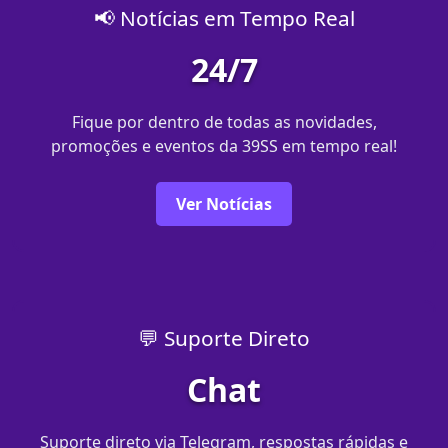
📢 Notícias em Tempo Real
24/7
Fique por dentro de todas as novidades,
promoções e eventos da 39SS em tempo real!
Ver Notícias
💬 Suporte Direto
Chat
Suporte direto via Telegram, respostas rápidas e