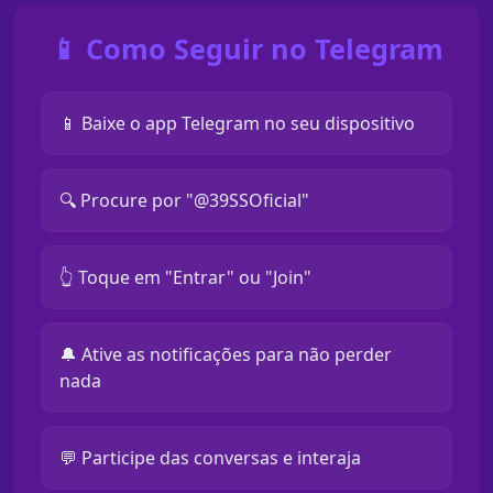
📱 Como Seguir no Telegram
📱 Baixe o app Telegram no seu dispositivo
🔍 Procure por "@39SSOficial"
👆 Toque em "Entrar" ou "Join"
🔔 Ative as notificações para não perder
nada
💬 Participe das conversas e interaja