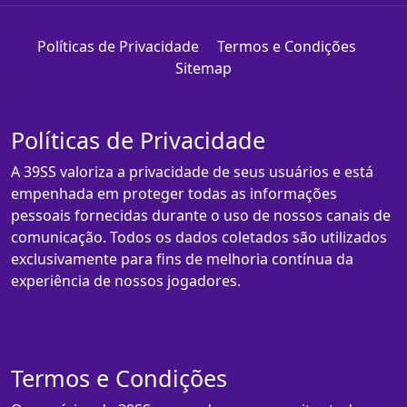
Políticas de Privacidade
Termos e Condições
Sitemap
Políticas de Privacidade
A 39SS valoriza a privacidade de seus usuários e está
empenhada em proteger todas as informações
pessoais fornecidas durante o uso de nossos canais de
comunicação. Todos os dados coletados são utilizados
exclusivamente para fins de melhoria contínua da
experiência de nossos jogadores.
Termos e Condições