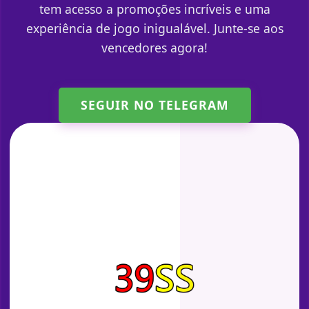
tem acesso a promoções incríveis e uma
experiência de jogo inigualável. Junte-se aos
vencedores agora!
SEGUIR NO TELEGRAM