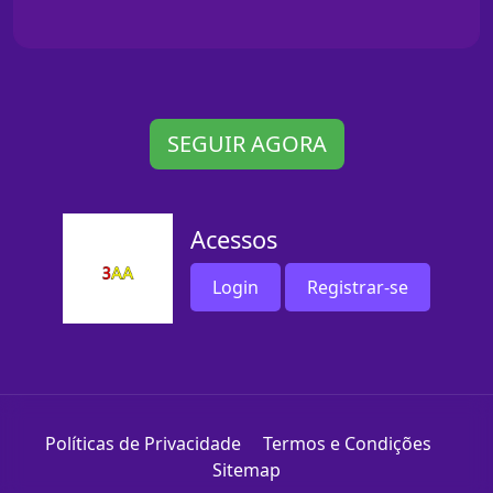
SEGUIR AGORA
Acessos
Login
Registrar-se
Políticas de Privacidade
Termos e Condições
Sitemap