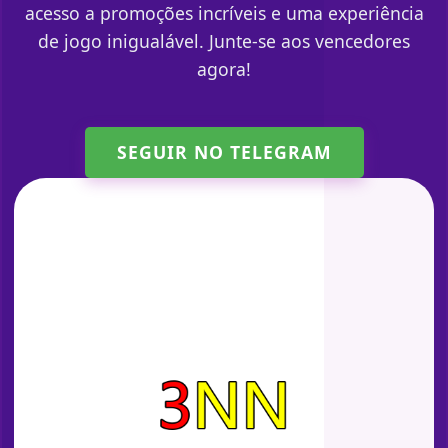
acesso a promoções incríveis e uma experiência
de jogo inigualável. Junte-se aos vencedores
agora!
SEGUIR NO TELEGRAM