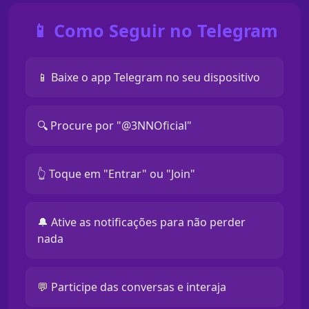
📱 Como Seguir no Telegram
📱 Baixe o app Telegram no seu dispositivo
🔍 Procure por "@3NNOficial"
👆 Toque em "Entrar" ou "Join"
🔔 Ative as notificações para não perder
nada
💬 Participe das conversas e interaja