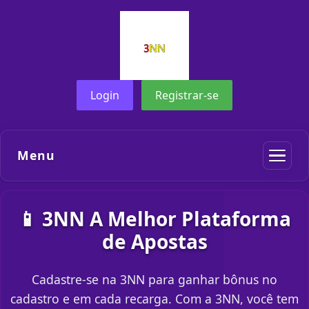
Login
Registrar-se
Menu
📱 3NN A Melhor Plataforma
de Apostas
Cadastre-se na 3NN para ganhar bônus no
cadastro e em cada recarga. Com a 3NN, você tem