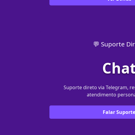
💬 Suporte Di
Cha
Suporte direto via Telegram, r
atendimento persona
Falar Suport