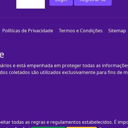
Políticas de Privacidade
Termos e Condições
Sitemap
de
suários e está empenhada em proteger todas as informaçõe
os coletados são utilizados exclusivamente para fins de m
tar todas as regras e regulamentos estabelecidos. É impo