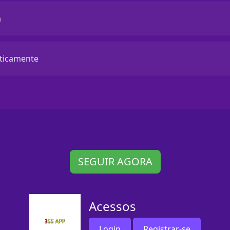
a
aticamente
SEGUIR AGORA
Acessos
Login
Registrar-se