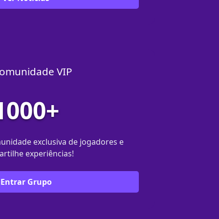
Comunidade VIP
1000+
unidade exclusiva de jogadores e
rtilhe experiências!
Entrar Grupo