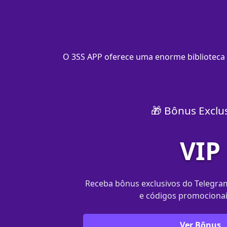
O 3SS APP oferece uma enorme biblioteca d
🎁 Bônus Exclu
VIP
Receba bônus exclusivos do Telegra
e códigos promocionai
Ver Bônus