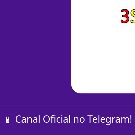
📱 Canal Oficial no Telegram!