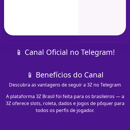
📱 Canal Oficial no Telegram!
📱 Benefícios do Canal
Descubra as vantagens de seguir a 3Z no Telegram
A plataforma 3Z Brasil foi feita para os brasileiros — a
3Z oferece slots, roleta, dados e jogos de pôquer para
todos os perfis de jogador.