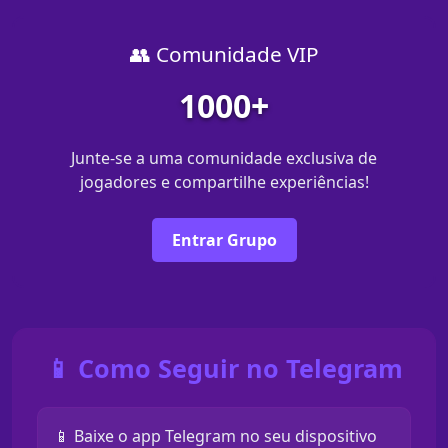
👥 Comunidade VIP
1000+
Junte-se a uma comunidade exclusiva de
jogadores e compartilhe experiências!
Entrar Grupo
📱 Como Seguir no Telegram
📱 Baixe o app Telegram no seu dispositivo