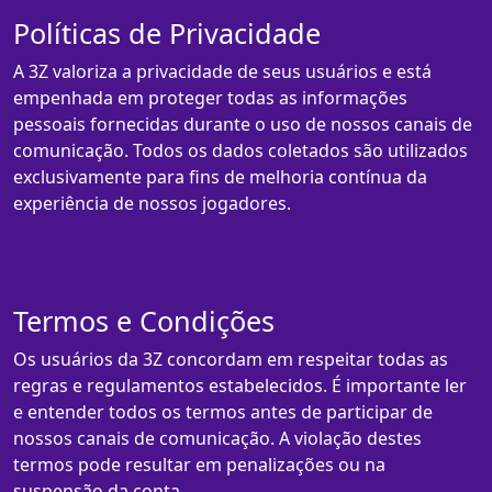
Políticas de Privacidade
A 3Z valoriza a privacidade de seus usuários e está
empenhada em proteger todas as informações
pessoais fornecidas durante o uso de nossos canais de
comunicação. Todos os dados coletados são utilizados
exclusivamente para fins de melhoria contínua da
experiência de nossos jogadores.
Termos e Condições
Os usuários da 3Z concordam em respeitar todas as
regras e regulamentos estabelecidos. É importante ler
e entender todos os termos antes de participar de
nossos canais de comunicação. A violação destes
termos pode resultar em penalizações ou na
suspensão da conta.