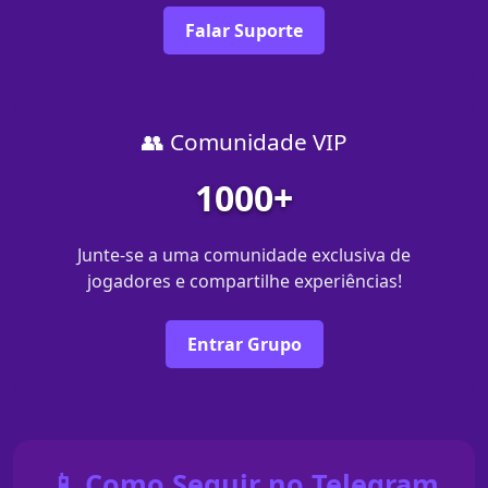
Falar Suporte
👥 Comunidade VIP
1000+
Junte-se a uma comunidade exclusiva de
jogadores e compartilhe experiências!
Entrar Grupo
📱 Como Seguir no Telegram