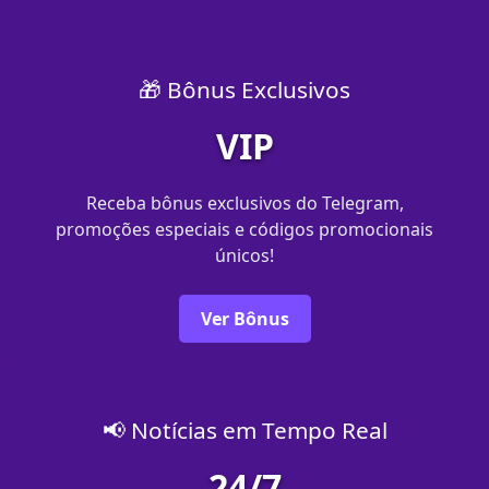
🎁 Bônus Exclusivos
VIP
Receba bônus exclusivos do Telegram,
promoções especiais e códigos promocionais
únicos!
Ver Bônus
📢 Notícias em Tempo Real
24/7