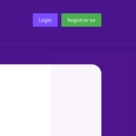
Login
Registrar-se