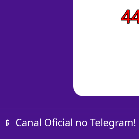
📱 Canal Oficial no Telegram!