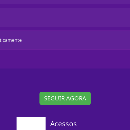
a
aticamente
SEGUIR AGORA
Acessos