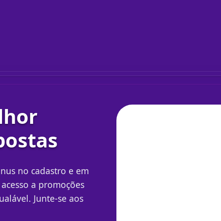
lhor
postas
nus no cadastro e em
 acesso a promoções
ualável. Junte-se aos