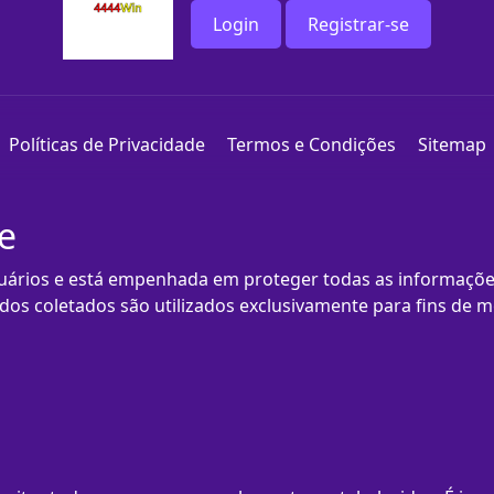
Login
Registrar-se
Políticas de Privacidade
Termos e Condições
Sitemap
de
suários e está empenhada em proteger todas as informaçõe
os coletados são utilizados exclusivamente para fins de m