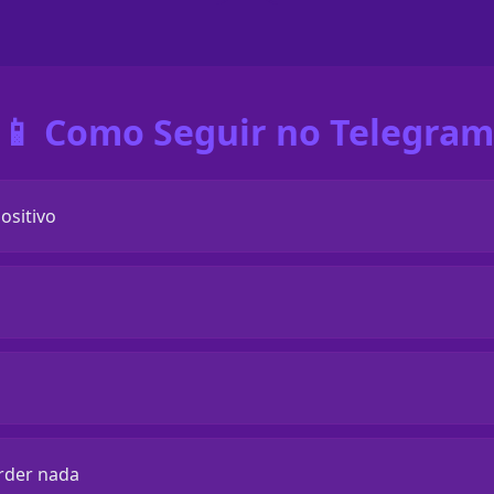
📱 Como Seguir no Telegram
ositivo
erder nada