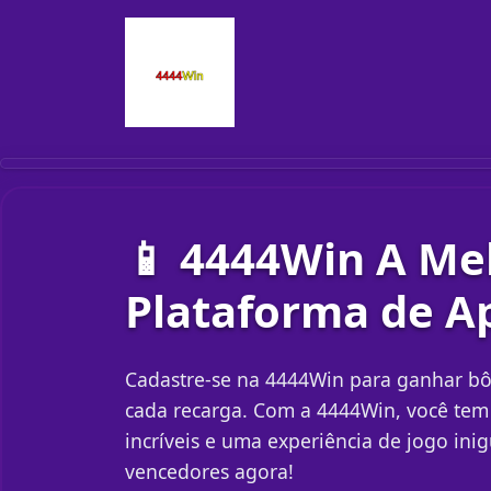
📱 4444Win A Me
Plataforma de A
Cadastre-se na 4444Win para ganhar bô
cada recarga. Com a 4444Win, você tem
incríveis e uma experiência de jogo inig
vencedores agora!