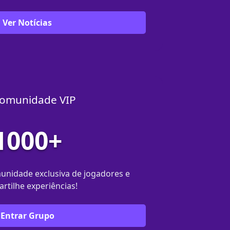
Ver Notícias
Comunidade VIP
1000+
unidade exclusiva de jogadores e
rtilhe experiências!
Entrar Grupo