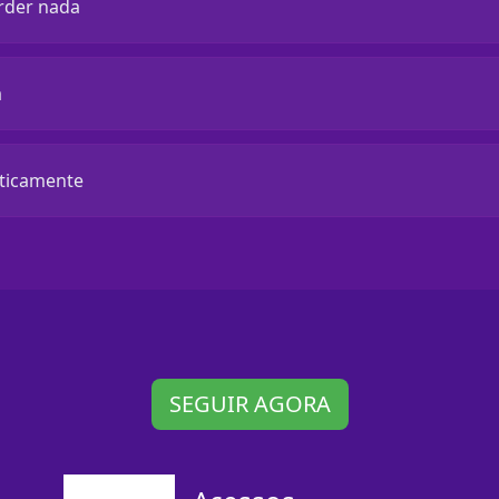
erder nada
a
aticamente
SEGUIR AGORA