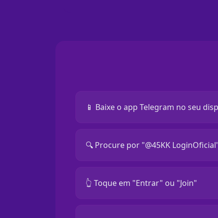
📱 Baixe o app Telegram no seu disp
🔍 Procure por "@45KK LoginOficial
👆 Toque em "Entrar" ou "Join"