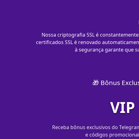
Nossa criptografia SSL é constantemente 
certificados SSL é renovado automaticamen
à segurança garante que s
🎁 Bônus Exclu
VIP
Receba bônus exclusivos do Telegra
e códigos promocionai