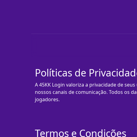
Políticas de Privacida
A 45KK Login valoriza a privacidade de seu
nossos canais de comunicação. Todos os dad
jogadores.
Termos e Condições