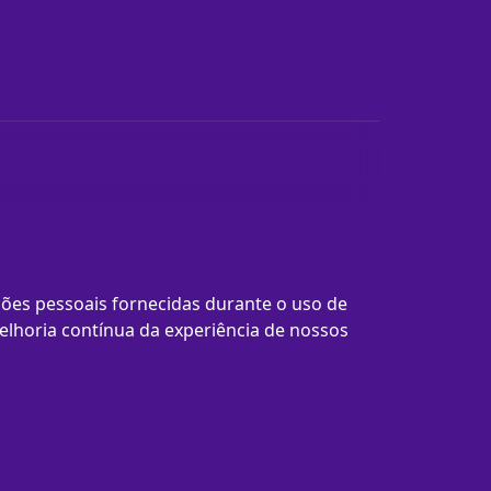
ções pessoais fornecidas durante o uso de
elhoria contínua da experiência de nossos