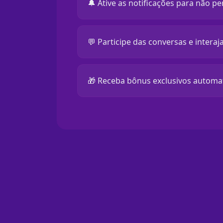
🔔 Ative as notificações para não p
💬 Participe das conversas e interaj
🎁 Receba bônus exclusivos autom