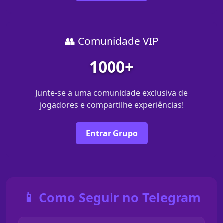
👥 Comunidade VIP
1000+
Junte-se a uma comunidade exclusiva de
jogadores e compartilhe experiências!
Entrar Grupo
📱 Como Seguir no Telegram