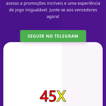
acesso a promoções incríveis e uma experiência
de jogo inigualável. Junte-se aos vencedores
agora!
SEGUIR NO TELEGRAM