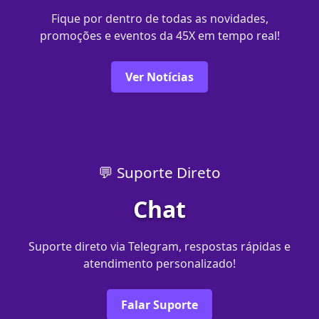
Fique por dentro de todas as novidades,
promoções e eventos da 45X em tempo real!
Ver Notícias
💬 Suporte Direto
Chat
Suporte direto via Telegram, respostas rápidas e
atendimento personalizado!
Falar Suporte