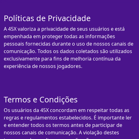
Políticas de Privacidade
A 45X valoriza a privacidade de seus usuários e está
empenhada em proteger todas as informações
pessoais fornecidas durante o uso de nossos canais de
comunicação. Todos os dados coletados são utilizados
exclusivamente para fins de melhoria contínua da
experiência de nossos jogadores.
Termos e Condições
Os usuários da 45X concordam em respeitar todas as
regras e regulamentos estabelecidos. É importante ler
e entender todos os termos antes de participar de
nossos canais de comunicação. A violação destes