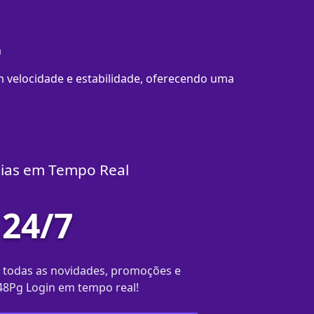
m
 velocidade e estabilidade, oferecendo uma
cias em Tempo Real
24/7
e todas as novidades, promoções e
48Pg Login em tempo real!