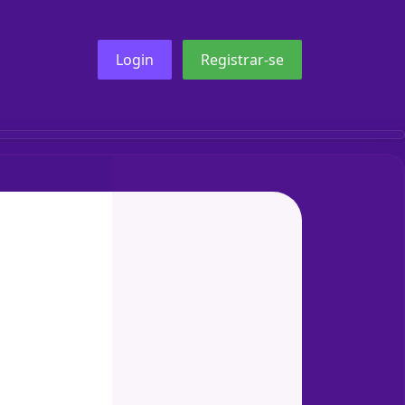
Login
Registrar-se