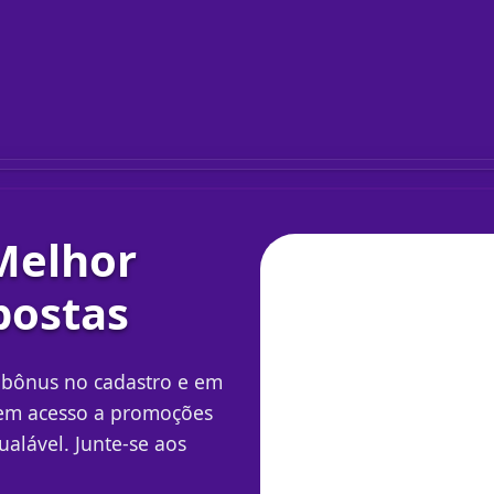
Melhor
postas
 bônus no cadastro e em
tem acesso a promoções
ualável. Junte-se aos