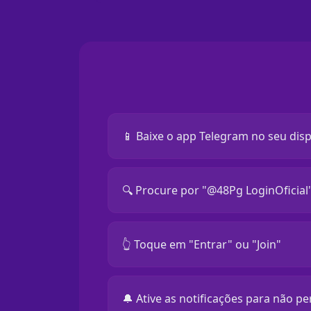
📱 Baixe o app Telegram no seu disp
🔍 Procure por "@48Pg LoginOficial
👆 Toque em "Entrar" ou "Join"
🔔 Ative as notificações para não p