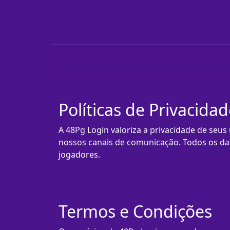
Políticas de Privacida
A 48Pg Login valoriza a privacidade de seu
nossos canais de comunicação. Todos os dad
jogadores.
Termos e Condições