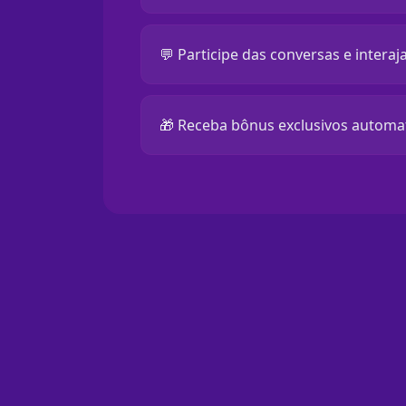
💬 Participe das conversas e interaj
🎁 Receba bônus exclusivos autom