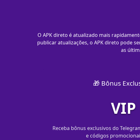
O APK direto é atualizado mais rapidamente
publicar atualizações, o APK direto pode 
as últi
🎁 Bônus Exclu
VIP
Receba bônus exclusivos do Telegra
e códigos promocionai