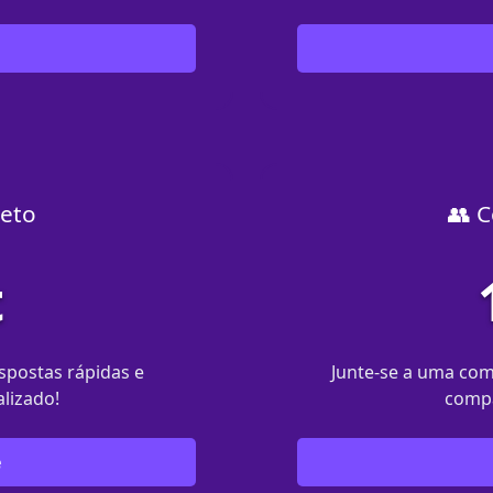
reto
👥 
t
espostas rápidas e
Junte-se a uma com
lizado!
compa
e