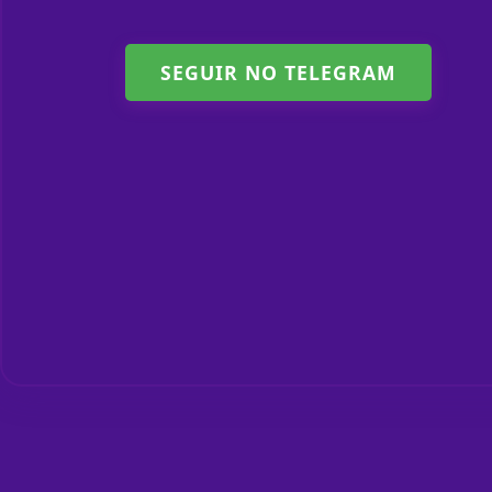
SEGUIR NO TELEGRAM