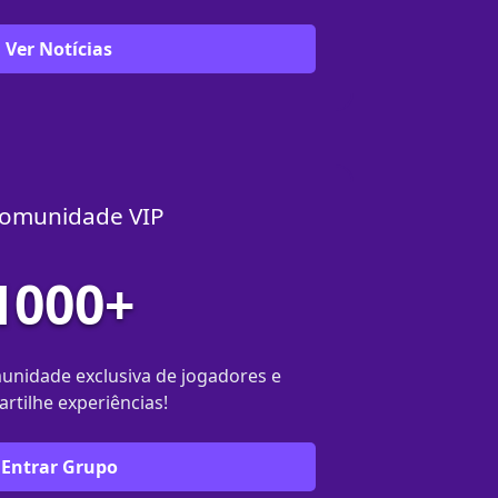
Ver Notícias
Comunidade VIP
1000+
unidade exclusiva de jogadores e
rtilhe experiências!
Entrar Grupo