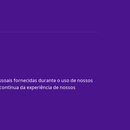
ssoais fornecidas durante o uso de nossos
 contínua da experiência de nossos