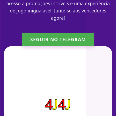
acesso a promoções incríveis e uma experiência
de jogo inigualável. Junte-se aos vencedores
agora!
SEGUIR NO TELEGRAM