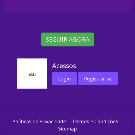
SEGUIR AGORA
Acessos
Login
Registrar-se
Políticas de Privacidade
Termos e Condições
Sitemap