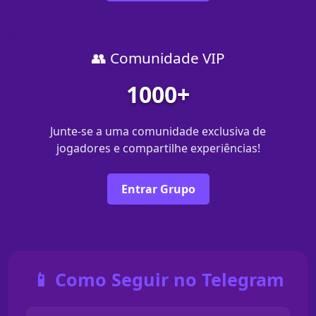
👥 Comunidade VIP
1000+
Junte-se a uma comunidade exclusiva de
jogadores e compartilhe experiências!
Entrar Grupo
📱 Como Seguir no Telegram