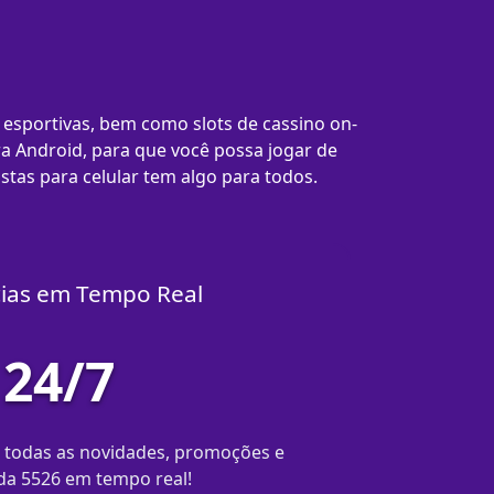
 esportivas, bem como slots de cassino on-
ra Android, para que você possa jogar de
tas para celular tem algo para todos.
cias em Tempo Real
24/7
e todas as novidades, promoções e
da 5526 em tempo real!