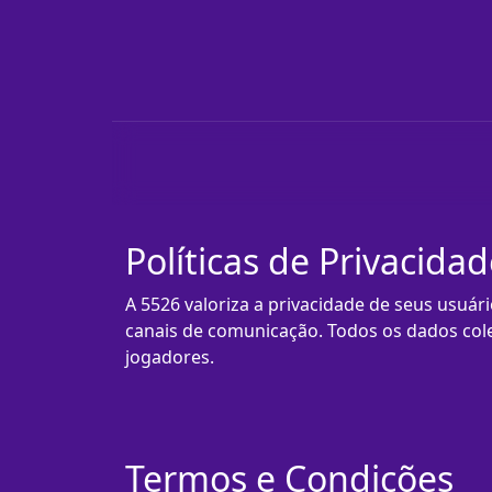
Políticas de Privacida
A 5526 valoriza a privacidade de seus usuá
canais de comunicação. Todos os dados cole
jogadores.
Termos e Condições