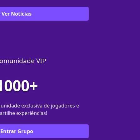
Ver Notícias
Comunidade VIP
1000+
unidade exclusiva de jogadores e
rtilhe experiências!
Entrar Grupo