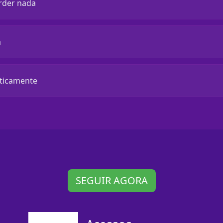
erder nada
a
aticamente
SEGUIR AGORA