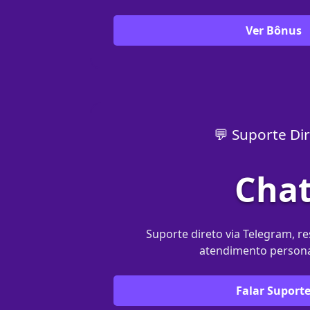
Ver Bônus
💬 Suporte Di
Cha
Suporte direto via Telegram, r
atendimento persona
Falar Suport