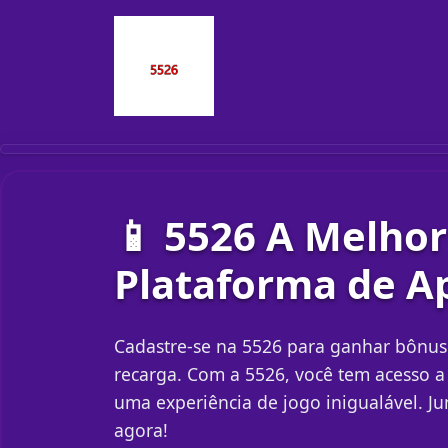
📱 5526 A Melhor
Plataforma de A
Cadastre-se na 5526 para ganhar bônus
recarga. Com a 5526, você tem acesso a
uma experiência de jogo inigualável. J
agora!