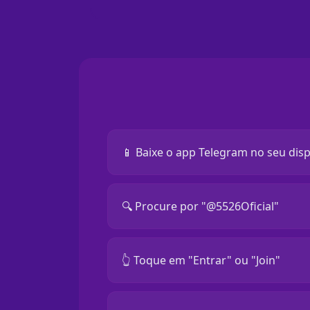
📱 Baixe o app Telegram no seu disp
🔍 Procure por "@5526Oficial"
👆 Toque em "Entrar" ou "Join"