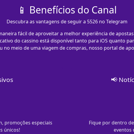
📱 Benefícios do Canal
Descubra as vantagens de seguir a 5526 no Telegram
maneira fácil de aproveitar a melhor experiência de apostas
icativo do cassino está disponível tanto para iOS quanto pa
ou no meio de uma viagem de compras, nosso portal de apos
sivos
📢 Notí
m, promoções especiais
Fique por dentro d
s únicos!
eventos 