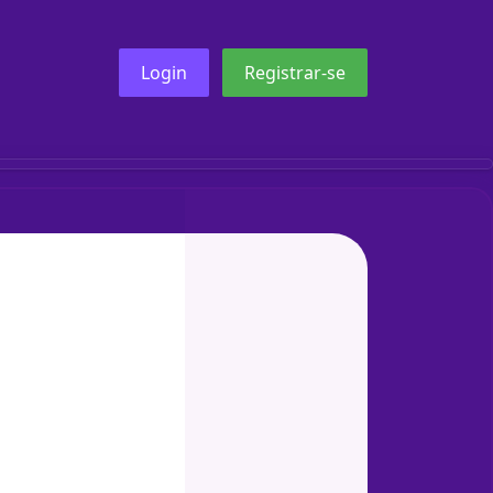
Login
Registrar-se